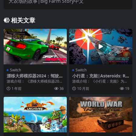
大农场的故事|Big Farm Story中文
相关文章
Switch
Switch
漂移大师模拟器2024：驾驶模
小行星：充能|Asteroids: Re
拟|Drift Master Simulator
charged中文
游戏介绍： 《漂移大师模拟器202
游戏介绍： 《小行星：充能》为老
2024: Driving Sim
4：驾驶模拟》精准与速度的结合，
派和新的高分追逐者创造了一个熟
1 年前
36
10 月前
19
客制化您的座驾...
悉但充满活力的现代...