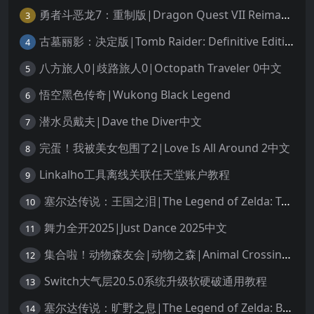
勇者斗恶龙7：重制版|Dragon Quest VII Reimagined中文
3
古墓丽影：决定版|Tomb Raider: Definitive Edition中文
4
八方旅人0|歧路旅人0|Octopath Traveler 0中文
5
悟空黑色传奇|Wukong Black Legend
6
潜水员戴夫|Dave the Diver中文
7
完蛋！我被美女包围了2|Love Is All Around 2中文
8
Linkalho工具离线关联任天堂账户教程
9
塞尔达传说：王国之泪|The Legend of Zelda: Tears of the Kingdom中文
10
舞力全开2025|Just Dance 2025中文
11
集合啦！动物森友会|动物之森|Animal Crossing: New Horizons中文
12
Switch大气层20.5.0系统升级软硬破通用教程
13
塞尔达传说：旷野之息|The Legend of Zelda: Breath of the Wild中文
14