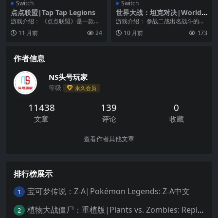
Switch
Switch
点点联盟|Tap Tap Legions
世界大战：坦克对决|World
War: Tank Battle中文
游戏介绍： 《点点联盟》是一款采
游戏介绍： 参战二战出名战斗的坦
用点击玩法的手机策略性游戏,游戏
克游戏！ 胜利后强化属于我自己的
11 月前
24
10 月前
173
的主要玩法就是通...
坦克！ 与我军坦...
作者信息
NS头号玩家
等级
永久会员
11438
139
0
文章
评论
收藏
查看作者其他文章
排行榜展示
宝可梦传说：Z-A|Pokémon Legends: Z-A中文
1
植物大战僵尸：重植版|Plants vs. Zombies: Replanted中文
2