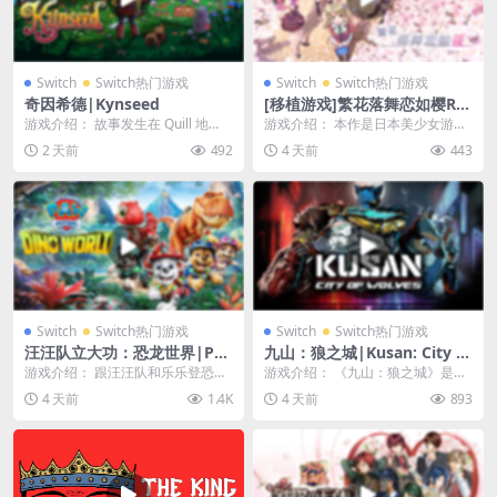
Switch
Switch热门游戏
Switch
Switch热门游戏
奇因希德|Kynseed
[移植游戏]繁花落舞恋如樱Re:
BIRTH|Sore wa Maichiru S
游戏介绍： 故事发生在 Quill 地
游戏介绍： 本作是日本美少女游戏
akura no You ni -Re:BIRTH-
区，玩家将扮演一个家族中的好几
资深大厂Navel于今天刚刚发售的纪
2 天前
492
4 天前
443
中文
代人。你可以...
念品牌创立2...
Switch
Switch热门游戏
Switch
Switch热门游戏
汪汪队立大功：恐龙世界|Pa
九山：狼之城|Kusan: City of
w Patrol: Dino World中文
Wolves中文
游戏介绍： 跟汪汪队和乐乐登恐龙
游戏介绍： 《九山：狼之城》是一
岛做任务。打造外观，玩小游戏。
款背景设定于枪火与腐败横行的残
4 天前
1.4K
4 天前
893
恐龙岛有麻烦？韩...
酷都市丛林之中的高...