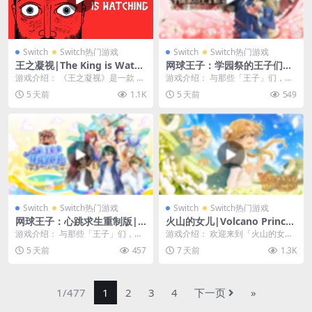
Switch
Switch热门游戏
Switch
Switch热门游戏
王之凝视|The King is Watch
网球王子：学园祭的王子们重
ing中文
制版|テニスの王子様 も～っ
游戏介绍： 《王之凝视》是一款 Ro
游戏介绍： 与那些「王子」们，在
と 学園祭の王子様 ♡-40 and
guelite 风格的王国建造类游戏。您
球场之外编织故事的恋爱冒险游
5 天前
1.1K
5 天前
549
more…中文
需要...
戏。 深受粉丝喜爱长...
Switch
Switch热门游戏
Switch
Switch热门游戏
网球王子：心跳求生重制版|
火山的女儿|Volcano Princes
テニスの王子様 ぎゅ～っと！
s中文
游戏介绍： 与那些「王子」们，在
游戏介绍： 欢迎来到「火山的女
ドキドキサバイバル Tie brea
绝海孤岛上编织故事的恋爱冒险游
儿」！ 这里盛行炼金术，崇尚着骑
5 天前
457
7 天前
1.3K
k ♡ game中文
戏 深受粉丝喜爱长...
士精神、剑与魔法，...
1/477
1
2
3
4
下一页
»