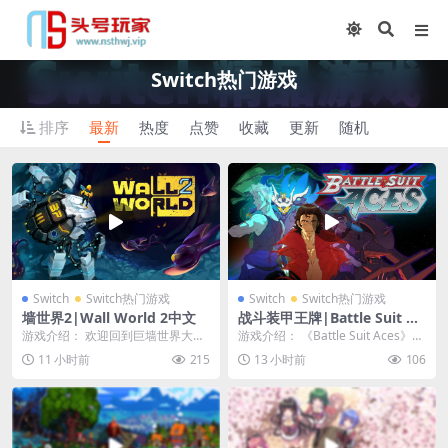
Switch热门游戏
排序
最新
热度
点赞
收藏
更新
随机
Switch
Switch热门游戏
Switch
Switch热门游戏
墙世界2|Wall World 2中文
战斗装甲王牌|Battle Suit Ac
es中文
游戏介绍： 欢迎回到巨墙世界大
游戏介绍： 《Battle Suit Aces》是
战！《Wall World 2》延续了轻度
一款精彩有趣的剧情卡牌构筑游
11 小时前
215
13 小时前
106
肉鸽挖矿...
戏...