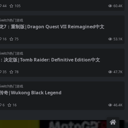
44
105
60.4K
Switch热门游戏
：重制版|Dragon Quest VII Reimagined中文
16
75
53.1K
Switch热门游戏
定版|Tomb Raider: Definitive Edition中文
35
78
47.7K
Switch热门游戏
|Wukong Black Legend
6
16
46.4K