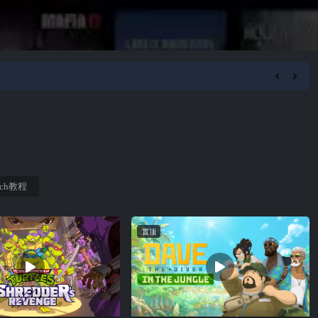
tch教程
置顶