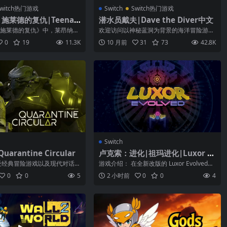
witch热门游戏
Switch
Switch热门游戏
施莱德的复仇|Teenag
潜水员戴夫|Dave the Diver中文
Ninja Turtles: Shred
施莱德的复仇》中，莱昂纳
欢迎访问以神秘蓝洞为背景的海洋冒险游戏
evenge中文国语版
罗、多纳泰罗和拉斐尔重聚到
《潜水员戴夫（DAVE THE DIVER...
0
19
11.3K
10 月前
31
73
42.8K
Switch
arantine Circular
卢克索：进化|祖玛进化|Luxor E
volved
受经典冒险游戏以及现代对话系
游戏介绍： 在全新改版的 Luxor Evolved
讲述了一群科学家在审讯一名
中，链条的速度更快，威力更...
0
0
5
2 小时前
0
0
4