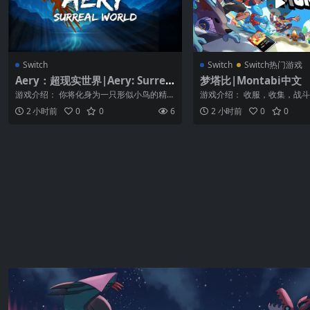
Switch
Switch
Switch热门游戏
Aery：超现实世界|Aery: Surreal
梦塔比|Montabi中文
World
游戏介绍： 你将化身为一只形似小鸟的精
游戏介绍： 收服，收集，战
灵，穿梭于一个个超现实的梦境世界，踏上
物收集 Roguelike 卡牌构筑游戏
2 小时前
0
0
6
2 小时前
0
0
恢复...