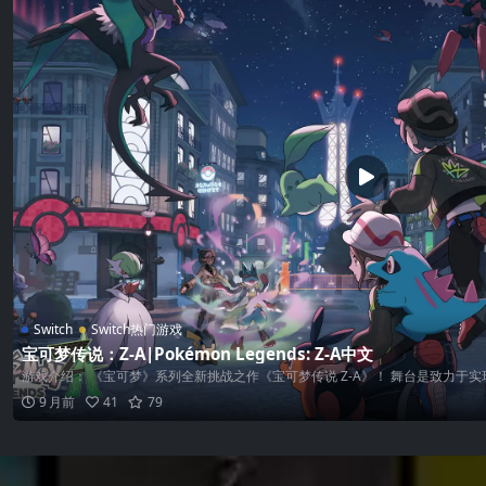
Switch
Switch热门游戏
宝可梦传说：Z-A|Pokémon Legends: Z-A中文
游戏介绍： 《宝可梦》系列全新挑战之作《宝可梦传说 Z-A》！ 舞台是致力于实现.
9 月前
41
79