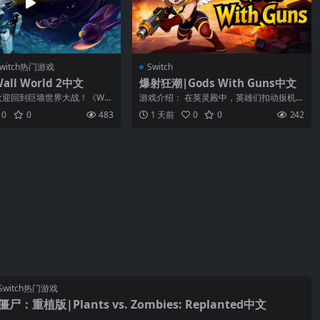
witch热门游戏
Switch
ll World 2中文
爆射狂潮|Gods With Guns中文
欢迎回到巨墙世界大战！《Wall
游戏介绍： 在英灵殿中，英雄们扣动扳机，
延续了轻度肉鸽挖矿...
向诸神黄昏发起挑战！ Roguelike...
0
0
483
1 天前
0
0
242
Switch热门游戏
：重植版|Plants vs. Zombies: Replanted中文