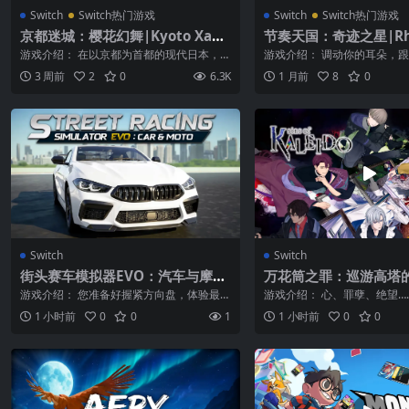
Switch
Switch热门游戏
Switch
Switch热门游戏
京都迷城：樱花幻舞|Kyoto Xana
节奏天国：奇迹之星|Rhy
du: The Blooming Phantom中
aven Groove中文
游戏介绍： 在以京都为首都的现代日本，少
游戏介绍： 调动你的耳朵，
文国语版
年少女们作为《符合资格者》相继觉醒，一
种游戏 准备好发挥你的听力
3 周前
2
0
6.3K
1 月前
8
0
段...
含...
Switch
Switch
街头赛车模拟器EVO：汽车与摩托
万花筒之罪：巡游高塔
车|Street Racing Simulator EV
女|Sins Of Kaleido
游戏介绍： 您准备好握紧方向盘，体验最真
游戏介绍： 心、罪孽、绝望…
O : Car & Moto
实、最刺激的掌上驾驶模拟游戏了吗？由O
收集起来。 ■ 故事 “这是我的意
1 小时前
0
0
1
1 小时前
0
0
v...