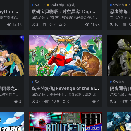
Switch
Switch热门游戏
Switch
S
thm He
数码宝贝物语：时空异客|Digimo
忍者神龟：
n Story Time Stranger中文正式
e Mutant 
跟随节奏挑战各
游戏介绍： “数码宝贝物语”系列最新作品终
在《忍者龟：
版
der’s R
吧！在这款包
于登场。本作是一款角色扮演游戏，您可
多、米开朗基
15.4K
2 月前
7
0
11.6K
10 月前
以...
一起，...
Switch
Switch
的因果之魔
鸟王的复仇|Revenge of the Bir
隔离通告|Qu
d King
…将它们全部
游戏介绍： 播种种子，培育武器，成为你一
游戏介绍： 
志。不...
直梦寐以求的“鸟人”。一群星际超级英雄
统启发。游戏
2
2 小时前
0
0
4
2 小时前
来...
被...