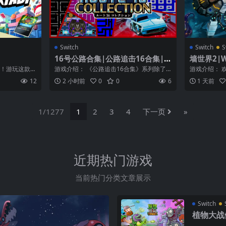
Switch
Switch
S
16号公路合集|公路追击16合集|R
墙世界2|Wa
oute-16 Collection中文
斗！游玩这款生
游戏介绍： 《公路追击16合集》系列除了
游戏介绍： 
...
包含1980年代推出的两款经典ROUTE...
World 2》
12
2 小时前
0
0
6
1 天前
1/1277
1
2
3
4
下一页
»
近期热门游戏
当前热门分类文章展示
Switch
植物大战僵尸