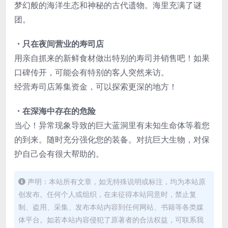
梦幻般的海洋生态和神秘的古代遗物。海里充满了谜
团。
・只在夜间营业的寿司店
用亲自抓来的新鲜食材做出特别的寿司并销售吧！如果
口碑传开，可能会有特别的客人突然来访。
经营寿司店筹集资金，可以探索更深的地方！
・在深海中存在的危险
当
心！异常现象导致的巨大蓝洞里有未知生命体等着您
的到来。随时充分强化您的装备。对抗巨大生物，对保
护自己会有很大帮助的。
声明：本站所有文章，如无特殊说明或标注，均为本站原
创发布。任何个人或组织，在未征得本站同意时，禁止复
制、盗用、采集、发布本站内容到任何网站、书籍等各类媒
体平台。如若本站内容侵犯了原著者的合法权益，可联系我