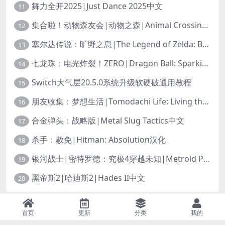
舞力全开2025|Just Dance 2025中文
11
集合啦！动物森友会|动物之森|Animal Crossing: New Horizons中文
12
塞尔达传说：旷野之息|The Legend of Zelda: Breath of the Wild中文
13
七龙珠：电光炸裂！ZERO|Dragon Ball: Sparking! Zero中文
14
Switch大气层20.5.0系统升级软硬破通用教程
15
朋友收集：梦想生活|Tomodachi Life: Living the Dream中文
16
合金弹头：战略版|Metal Slug Tactics中文
17
杀手：赦免|Hitman: Absolution汉化
18
银河战士|密特罗德：究极4穿越未知|Metroid Prime 4: Beyond中文
19
黑帝斯2|哈迪斯2|Hades II中文
20
免责声明：本站资源均源自网络，诺涉及您的版权，知识产权或其他利益，请附
首页
更新
分类
我的
上版权证明邮件告知。收到您的邮件后，我们将在72小时内删除 联系邮箱：