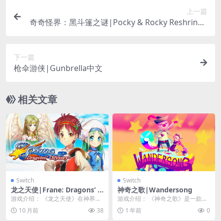
上一篇
奇奇怪界：黑斗篷之谜|Pocky & Rocky Reshrined
中文
下一篇
枪伞游侠|Gunbrella中文
相关文章
Switch
Switch
龙之天使|Frane: Dragons’ O
神奇之歌|Wandersong
dyssey中文
游戏介绍： 《龙之天使》在神界，
游戏介绍： 《神奇之歌》是一款横
有两个种族共存在神的控制之下。
版过关 RPG，玩家要通过自己唱歌
10 月前
38
1 年前
0
但是由于他们的信仰...
的力量拯救世界...