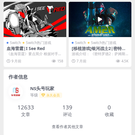
Switch
Switch热门游戏
Switch
Switch热门游戏
血海雷霆|I See Red
[移植游戏]银河战士2|密特罗
德2：萨姆斯归来|Another M
《血海雷霆》要点简介 根据对手调
游戏介绍： 《密特罗德2：萨姆斯
etroid 2 Remake
整策略，并形成破坏性的战斗风
归来》是一款由粉丝Milton Guasti
9 月前
158
7 月前
4.5K
格。 尽情体验快节奏...
（D...
作者信息
NS头号玩家
等级
永久会员
12633
139
0
文章
评论
收藏
查看作者其他文章