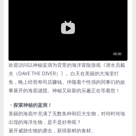
欢迎访问以神秘蓝洞为背景的海洋冒险游戏《潜水员戴
夫（DAVE THE DIVER）》。白天在美丽的大海里打
鱼，晚上经营寿司店赚钱。伴随着个性强的同事们的故
事展开的海底谜团。神秘又崭新的乐趣正在等着您！
・探索神秘的蓝洞！
美丽的海底中充满了无数鱼种和巨大生物，对何时何地
出现的海洋生物，是不是好奇呢？
避开威胁生物的袭击，获得新鲜的食材。