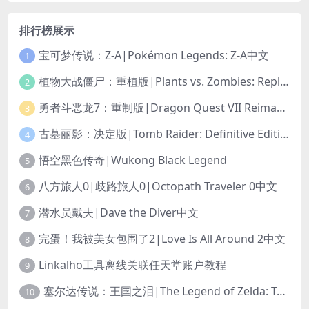
排行榜展示
宝可梦传说：Z-A|Pokémon Legends: Z-A中文
1
植物大战僵尸：重植版|Plants vs. Zombies: Replanted中文
2
勇者斗恶龙7：重制版|Dragon Quest VII Reimagined中文
3
古墓丽影：决定版|Tomb Raider: Definitive Edition中文
4
悟空黑色传奇|Wukong Black Legend
5
八方旅人0|歧路旅人0|Octopath Traveler 0中文
6
潜水员戴夫|Dave the Diver中文
7
完蛋！我被美女包围了2|Love Is All Around 2中文
8
Linkalho工具离线关联任天堂账户教程
9
塞尔达传说：王国之泪|The Legend of Zelda: Tears of the Kingdom中文
10