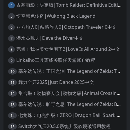
古墓丽影：决定版|Tomb Raider: Definitive Edition中文
4
悟空黑色传奇|Wukong Black Legend
5
八方旅人0|歧路旅人0|Octopath Traveler 0中文
6
潜水员戴夫|Dave the Diver中文
7
完蛋！我被美女包围了2|Love Is All Around 2中文
8
Linkalho工具离线关联任天堂账户教程
9
塞尔达传说：王国之泪|The Legend of Zelda: Tears of the Kingdom中文
10
舞力全开2025|Just Dance 2025中文
11
集合啦！动物森友会|动物之森|Animal Crossing: New Horizons中文
12
塞尔达传说：旷野之息|The Legend of Zelda: Breath of the Wild中文
13
七龙珠：电光炸裂！ZERO|Dragon Ball: Sparking! Zero中文
14
Switch大气层20.5.0系统升级软硬破通用教程
15