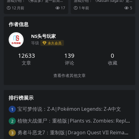
游戏介绍： 《弗雷多》是一款简单
游戏介绍： 《Rastan Saga II》是 T
的儿童和成人游戏，灵感来自21世
AITO 于 1988 年发行...
12 月前
17
1 年前
5
纪初流行的街机游...
作者信息
NS头号玩家
等级
永久会员
12633
139
0
文章
评论
收藏
查看作者其他文章
排行榜展示
宝可梦传说：Z-A|Pokémon Legends: Z-A中文
1
植物大战僵尸：重植版|Plants vs. Zombies: Replanted中文
2
勇者斗恶龙7：重制版|Dragon Quest VII Reimagined中文
3