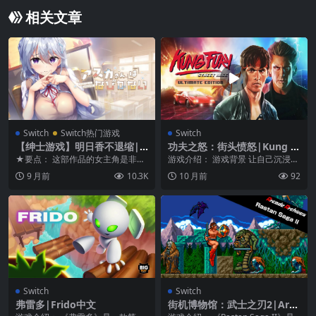
相关文章
Switch
Switch热门游戏
Switch
【绅士游戏】明日香不退缩|S
功夫之怒：街头愤怒|Kung F
unrise does not shrink汉化
ury: Street Rage中文
★要点： 这部作品的女主角是非常
游戏介绍： 游戏背景 让自己沉浸前
严厉的学生会长。 对恋爱也不感兴
所未有的《KUNG FURY》情境之
9 月前
10.3K
10 月前
92
趣，告白后散去的...
中，与主人...
Switch
Switch
弗雷多|Frido中文
街机博物馆：武士之刃2|Arca
de Archives: Rastan Saga II