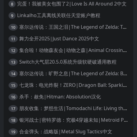
完蛋！我被美女包围了2|Love Is All Around 2中文
8
Linkalho工具离线关联任天堂账户教程
9
塞尔达传说：王国之泪|The Legend of Zelda: Tears of the Kingdom中文
10
舞力全开2025|Just Dance 2025中文
11
集合啦！动物森友会|动物之森|Animal Crossing: New Horizons中文
12
Switch大气层20.5.0系统升级软硬破通用教程
13
塞尔达传说：旷野之息|The Legend of Zelda: Breath of the Wild中文
14
七龙珠：电光炸裂！ZERO|Dragon Ball: Sparking! Zero中文
15
杀手：赦免|Hitman: Absolution汉化
16
朋友收集：梦想生活|Tomodachi Life: Living the Dream中文
17
银河战士|密特罗德：究极4穿越未知|Metroid Prime 4: Beyond中文
18
合金弹头：战略版|Metal Slug Tactics中文
19