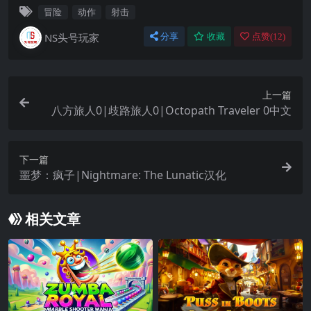
冒险
动作
射击
NS头号玩家
分享
收藏
点赞(
12
)
上一篇
八方旅人0|歧路旅人0|Octopath Traveler 0中文
下一篇
噩梦：疯子|Nightmare: The Lunatic汉化
相关文章