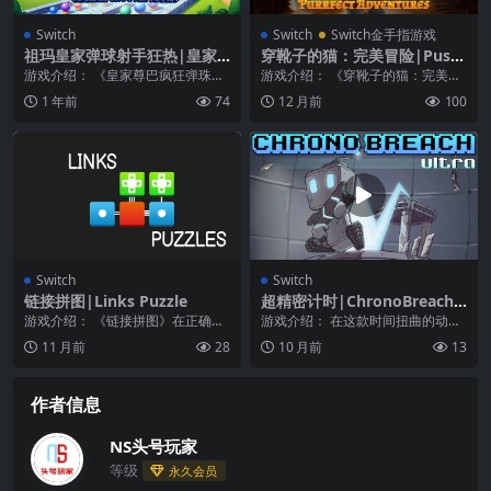
Switch
Switch
Switch金手指游戏
祖玛皇家弹球射手狂热|皇家
穿靴子的猫：完美冒险|Puss i
尊巴疯狂弹珠|Zumba Royal
n Boots: Purrfect Adventur
游戏介绍： 《皇家尊巴疯狂弹珠》
游戏介绍： 《穿靴子的猫：完美冒
Marble Shooter Mania中文
es
令人兴奋的配色冒险！准备好在尊
险》加入《穿靴子的猫》这场惊心
1 年前
74
12 月前
100
巴皇家大理石射击狂...
动魄的冒险之旅，成...
Switch
Switch
链接拼图|Links Puzzle
超精密计时|ChronoBreach
Ultra中文
游戏介绍： 《链接拼图》在正确位
游戏介绍： 在这款时间扭曲的动作
置旋转、移动或滑动链接以链接所
平台游戏中，穿越危险的关卡、扭
11 月前
28
10 月前
13
有部件并完成板！易...
曲时间、摧毁敌人!...
作者信息
NS头号玩家
等级
永久会员