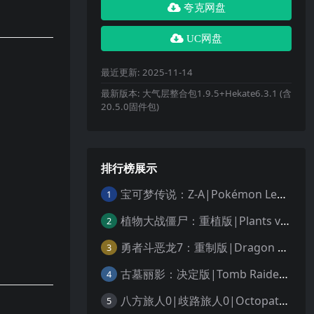
夸克网盘
UC网盘
最近更新:
2025-11-14
最新版本:
大气层整合包1.9.5+Hekate6.3.1 (含
20.5.0固件包)
排行榜展示
宝可梦传说：Z-A|Pokémon Legends: Z-A中文
1
植物大战僵尸：重植版|Plants vs. Zombies: Replanted中文
2
勇者斗恶龙7：重制版|Dragon Quest VII Reimagined中文
3
古墓丽影：决定版|Tomb Raider: Definitive Edition中文
4
八方旅人0|歧路旅人0|Octopath Traveler 0中文
5