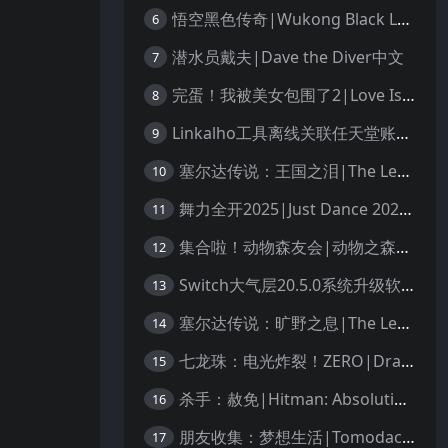
悟空黑色传奇|Wukong Black Legend
6
潜水员戴夫|Dave the Diver中文
7
完蛋！我被美女包围了2|Love Is All Around 2中文
8
Linkalho工具离线关联任天堂账户教程
9
塞尔达传说：王国之泪|The Legend of Zelda: Tears of the Kingdom中文
10
舞力全开2025|Just Dance 2025中文
11
集合啦！动物森友会|动物之森|Animal Crossing: New Horizons中文
12
Switch大气层20.5.0系统升级软硬破通用教程
13
塞尔达传说：旷野之息|The Legend of Zelda: Breath of the Wild中文
14
七龙珠：电光炸裂！ZERO|Dragon Ball: Sparking! Zero中文
15
杀手：赦免|Hitman: Absolution汉化
16
朋友收集：梦想生活|Tomodachi Life: Living the Dream中文
17