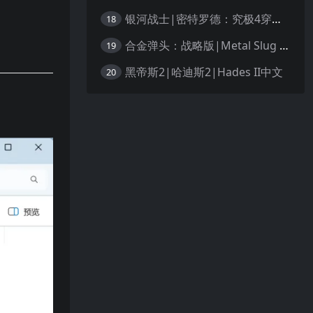
银河战士|密特罗德：究极4穿越未知|Metroid Prime 4: Beyond中文
18
合金弹头：战略版|Metal Slug Tactics中文
19
黑帝斯2|哈迪斯2|Hades II中文
20