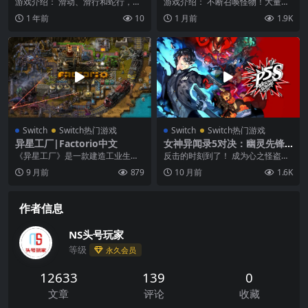
Make It
杀|遊戯王ラッシュデュエ
游戏介绍： 滑动、滑行和蛇行，走
游戏介绍： 不断召唤怪物！大量抽
ル 最強バトルロイヤル
向胜利！褪去以往益智游戏的外
卡助力实现逆转！享受充满刺激、
1 年前
10
1 月前
1.9K
衣，以蠕动的方式享受...
直至最后都令人心跳...
Switch
Switch热门游戏
Switch
Switch热门游戏
异星工厂|Factorio中文
女神异闻录5对决：幽灵先锋|
Persona 5 Strikers中文
《异星工厂》是一款建造工业生产
反击的时刻到了！ 成为心之怪盗
流水线并保持其高效运转的游戏。
团，直面潜藏在日本中的邪恶。本
9 月前
879
10 月前
1.6K
在游戏中，你可以挖...
应是与伙伴们快乐的夏...
作者信息
NS头号玩家
等级
永久会员
12633
139
0
文章
评论
收藏