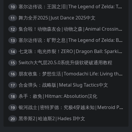
塞尔达传说：王国之泪|The Legend of Zelda: Tears of the Kingdom中文
10
舞力全开2025|Just Dance 2025中文
11
集合啦！动物森友会|动物之森|Animal Crossing: New Horizons中文
12
塞尔达传说：旷野之息|The Legend of Zelda: Breath of the Wild中文
13
七龙珠：电光炸裂！ZERO|Dragon Ball: Sparking! Zero中文
14
Switch大气层20.5.0系统升级软硬破通用教程
15
朋友收集：梦想生活|Tomodachi Life: Living the Dream中文
16
合金弹头：战略版|Metal Slug Tactics中文
17
杀手：赦免|Hitman: Absolution汉化
18
银河战士|密特罗德：究极4穿越未知|Metroid Prime 4: Beyond中文
19
黑帝斯2|哈迪斯2|Hades II中文
20