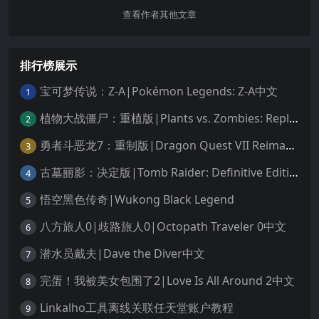
查看作者其他文章
排行榜展示
宝可梦传说：Z-A|Pokémon Legends: Z-A中文
1
植物大战僵尸：重植版|Plants vs. Zombies: Replanted中文
2
勇者斗恶龙7：重制版|Dragon Quest VII Reimagined中文
3
古墓丽影：决定版|Tomb Raider: Definitive Edition中文
4
悟空黑色传奇|Wukong Black Legend
5
八方旅人0|歧路旅人0|Octopath Traveler 0中文
6
潜水员戴夫|Dave the Diver中文
7
完蛋！我被美女包围了2|Love Is All Around 2中文
8
Linkalho工具离线关联任天堂账户教程
9