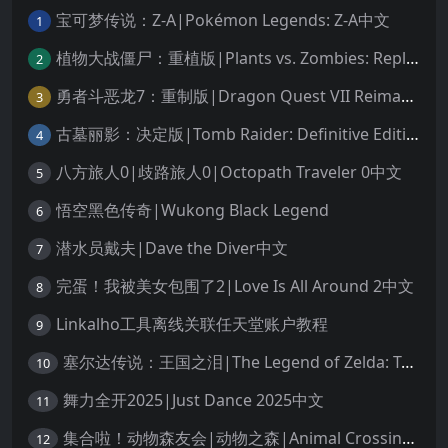
宝可梦传说：Z-A|Pokémon Legends: Z-A中文
1
植物大战僵尸：重植版|Plants vs. Zombies: Replanted中文
2
勇者斗恶龙7：重制版|Dragon Quest VII Reimagined中文
3
古墓丽影：决定版|Tomb Raider: Definitive Edition中文
4
八方旅人0|歧路旅人0|Octopath Traveler 0中文
5
悟空黑色传奇|Wukong Black Legend
6
潜水员戴夫|Dave the Diver中文
7
完蛋！我被美女包围了2|Love Is All Around 2中文
8
Linkalho工具离线关联任天堂账户教程
9
塞尔达传说：王国之泪|The Legend of Zelda: Tears of the Kingdom中文
10
舞力全开2025|Just Dance 2025中文
11
集合啦！动物森友会|动物之森|Animal Crossing: New Horizons中文
12