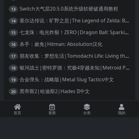
Switch大气层20.5.0系统升级软硬破通用教程
13
塞尔达传说：旷野之息|The Legend of Zelda: Breath of the Wild中文
14
七龙珠：电光炸裂！ZERO|Dragon Ball: Sparking! Zero中文
15
杀手：赦免|Hitman: Absolution汉化
16
朋友收集：梦想生活|Tomodachi Life: Living the Dream中文
17
银河战士|密特罗德：究极4穿越未知|Metroid Prime 4: Beyond中文
18
合金弹头：战略版|Metal Slug Tactics中文
19
黑帝斯2|哈迪斯2|Hades II中文
20
免责声明：本站资源均源自网络，诺涉及您的版权，知识产权或其他利益，请附
首页
更新
分类
我的
上版权证明邮件告知。收到您的邮件后，我们将在72小时内删除 联系邮箱：
1245294496@qq.com