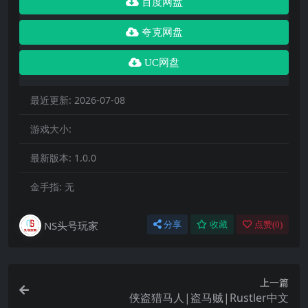
百度网盘
夸克网盘
UC网盘
最近更新:
2026-07-08
游戏大小:
最新版本:
1.0.0
金手指:
无
NS头号玩家
分享
收藏
点赞(
0
)
上一篇
侠盗猎马人|盗马贼|Rustler中文