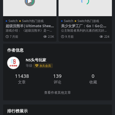
Switch
Switch热门游戏
Switch
Switch热门游戏
超级浣熊羊|Ultimate Sheep
美少女梦工厂：Go！Go公主|
Raccoon中文
Princess Maker: Go! Go! Pri
游戏介绍： 《超级浣熊羊》是一款
公主制造者系列的元素仍然完好无
ncess
可以自定义赛道的自行车竞速派对
损！ 通过各种活动、培训和实地兼
7 月前
2.5K
9 月前
224
游戏。挑战遍布的障...
职工作，能力状态为...
作者信息
NS头号玩家
等级
永久会员
11438
139
0
文章
评论
收藏
查看作者其他文章
排行榜展示