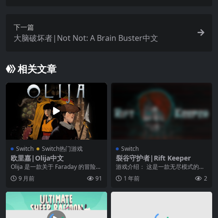
下一篇
大脑破坏者|Not Not: A Brain Buster中文
相关文章
Switch
Switch热门游戏
Switch
欧里嘉|Olija中文
裂谷守护者|Rift Keeper
Olija 是一款关于 Faraday 的冒险游
游戏介绍： 这是一款无尽模式的地
戏，他一个人遭遇沉船然后被困在
下城探索游戏，一切取决于您的技
9 月前
91
1 年前
2
神...
巧和运气！可能在早...