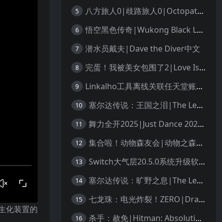
八方旅人0|歧路旅人0|Octopath Traveler 0中文
5
悟空黑色传奇|Wukong Black Legend
6
潜水员戴夫|Dave the Diver中文
7
完蛋！我被美女包围了2|Love Is All Around 2中文
8
Linkalho工具离线关联任天堂账户教程
9
塞尔达传说：王国之泪|The Legend of Zelda: Tears of the Kingdom中文
10
舞力全开2025|Just Dance 2025中文
11
集合啦！动物森友会|动物之森|Animal Crossing: New Horizons中文
12
Switch大气层20.5.0系统升级软硬破通用教程
13
塞尔达传说：旷野之息|The Legend of Zelda: Breath of the Wild中文
14
七龙珠：电光炸裂！ZERO|Dragon Ball: Sparking! Zero中文
15
有生化装置的
杀手：赦免|Hitman: Absolution汉化
16