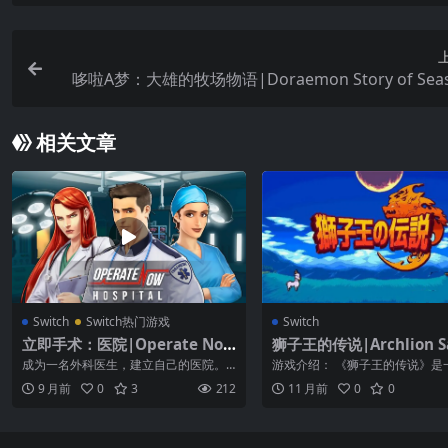
哆啦A梦：大雄的牧场物语|Doraemon Story of Seas
相关文章
Switch
Switch热门游戏
Switch
立即手术：医院|Operate No
狮子王的传说|Archlion S
w: Hospital中文
中文
成为一名外科医生，建立自己的医院。
游戏介绍： 《狮子王的传说》是
你有没有成为世界级外科医生的能力，
素角色扮演游戏。无畏的勇者啊
9 月前
0
3
212
11 月前
0
0
将你的医院...
召集你的伙...