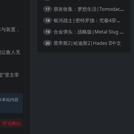
朋友收集：梦想生活|Tomodachi Life: Living the Dream中文
17
银河战士|密特罗德：究极4穿越未知|Metroid Prime 4: Beyond中文
18
术与装置，
合金弹头：战略版|Metal Slug Tactics中文
19
黑帝斯2|哈迪斯2|Hades II中文
20
能让敌人无
堂”里主宰
布本站内容
点赞(
2
)