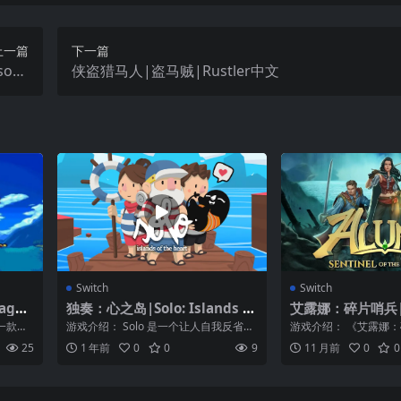
上一篇
下一篇
ons
侠盗猎马人|盗马贼|Rustler中文
中文
Switch
Switch
aga
独奏：心之岛|Solo: Islands of
艾露娜：碎片哨兵|Al
the Heart中文
inel of the Shar
一款像
游戏介绍： Solo 是一个让人自我反省的
游戏介绍： 《艾露娜：
，快快
益智游戏。这个游戏会带你到一个既华
纪 – 一个未知的危险
25
1 年前
0
0
9
11 月前
0
0
丽而...
你...