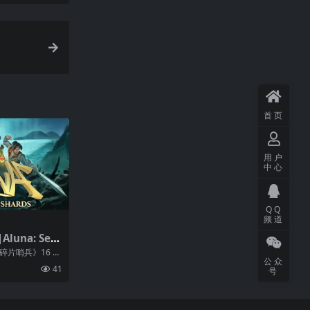
首页
用户
中心
QQ
频道
una: Sent
ds
碎片哨兵》16 世
公众
困扰着这片土地。
41
号