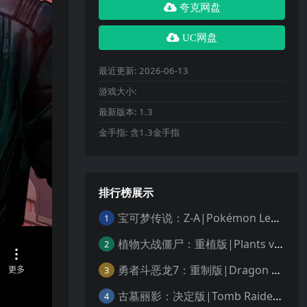
夸克网盘
UC网盘
最近更新:
2026-06-13
游戏大小:
最新版本:
1.3
金手指:
含1.3金手指
排行榜展示
宝可梦传说：Z-A|Pokémon Legends: Z-A中文
1
植物大战僵尸：重植版|Plants vs. Zombies: Replanted中文
2
勇者斗恶龙7：重制版|Dragon Quest VII Reimagined中文
3
古墓丽影：决定版|Tomb Raider: Definitive Edition中文
4