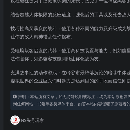
反社会狂徒为了拯救被绑架的兄长，接受了一位神秘黑客
结合超越人体极限的反应速度，强化后的工具以及死去敌
技巧性高又暴戾的战斗：使用各种不同的能力及升级成为
让你的敌人精神错乱任你摆布。
受电脑叛客启发的武器：使用高科技装置与能力，例如能
法伤害你，鬼影骇客技
能则能让你化敌为友。
充满故事性的动作游戏：在岭谷市最堕落沉沦的暗巷中体验
虚拟世界的企业巨头们时暴力是达到目的的手段而信任则
声明：本站所有文章，如无特殊说明或标注，均为本站原创发
到任何网站、书籍等各类媒体平台。如若本站内容侵犯了原著者
NS头号玩家