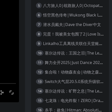
八方旅人0|歧路旅人0|Octopath Traveler 0中文
5
悟空黑色传奇|Wukong Black Legend
6
潜水员戴夫|Dave the Diver中文
7
完蛋！我被美女包围了2|Love Is All Around 2中文
8
Linkalho工具离线关联任天堂账户教程
9
塞尔达传说：王国之泪|The Legend of Zelda: Tears of the Kingdom中文
10
舞力全开2025|Just Dance 2025中文
11
集合啦！动物森友会|动物之森|Animal Crossing: New Horizons中文
12
Switch大气层20.5.0系统升级软硬破通用教程
13
塞尔达传说：旷野之息|The Legend of Zelda: Breath of the Wild中文
14
七龙珠：电光炸裂！ZERO|Dragon Ball: Sparking! Zero中文
15
杀手：赦免|Hitman: Absolution汉化
16