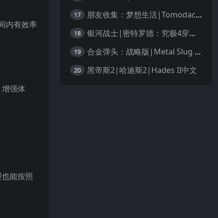
朋友收集：梦想生活|Tomodachi Life: Living the Dream中文
17
间内有效率
银河战士|密特罗德：究极4穿越未知|Metroid Prime 4: Beyond中文
18
合金弹头：战略版|Metal Slug Tactics中文
19
黑帝斯2|哈迪斯2|Hades II中文
20
、增强体
型也能按照