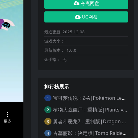
夸克网盘
UC网盘
最近更新:
2025-12-08
游戏大小：:
最新版本：:
1.0.0
金手指：:
无
排行榜展示
宝可梦传说：Z-A|Pokémon Legends: Z-A中文
1
植物大战僵尸：重植版|Plants vs. Zombies: Replanted中文
2
勇者斗恶龙7：重制版|Dragon Quest VII Reimagined中文
3
古墓丽影：决定版|Tomb Raider: Definitive Edition中文
4