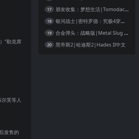
朋友收集：梦想生活|Tomodachi Life: Living the Dream中文
17
银河战士|密特罗德：究极4穿越未知|Metroid Prime 4: Beyond中文
18
合金弹头：战略版|Metal Slug Tactics中文
19
n）”勒克席
黑帝斯2|哈迪斯2|Hades II中文
20
慕尔芙等人
今后发售的