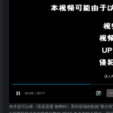
本作是可以将《苍蓝雷霆 钢弗特》系列登场的歌姬“慕尔芙”