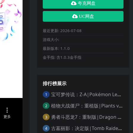
夸克网盘
UC网盘
最近更新:
2026-07-08
游戏大小:
最新版本:
1.1.0
金手指:
含1.0.3金手指
排行榜展示
宝可梦传说：Z-A|Pokémon Legends: Z-A中文
1
植物大战僵尸：重植版|Plants vs. Zombies: Replanted中文
2
勇者斗恶龙7：重制版|Dragon Quest VII Reimagined中文
3
古墓丽影：决定版|Tomb Raider: Definitive Edition中文
4