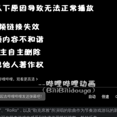
、“RoRo”，以及“勒克席雅”所演唱的歌曲作为节奏游戏游玩的