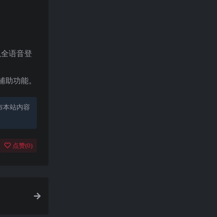
作以全语音登
的辅助功能。
布本站内容
点赞(
0
)