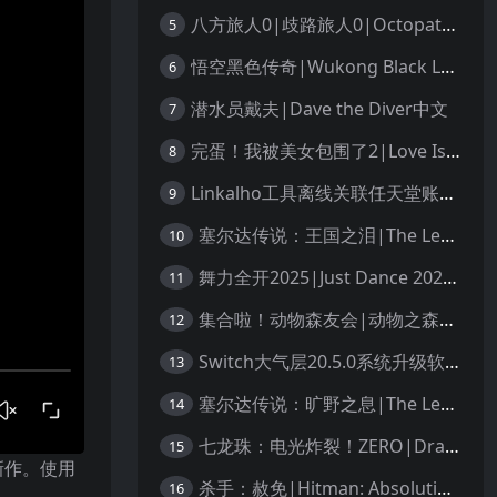
八方旅人0|歧路旅人0|Octopath Traveler 0中文
5
悟空黑色传奇|Wukong Black Legend
6
潜水员戴夫|Dave the Diver中文
7
完蛋！我被美女包围了2|Love Is All Around 2中文
8
Linkalho工具离线关联任天堂账户教程
9
塞尔达传说：王国之泪|The Legend of Zelda: Tears of the Kingdom中文
10
舞力全开2025|Just Dance 2025中文
11
集合啦！动物森友会|动物之森|Animal Crossing: New Horizons中文
12
Switch大气层20.5.0系统升级软硬破通用教程
13
塞尔达传说：旷野之息|The Legend of Zelda: Breath of the Wild中文
14
七龙珠：电光炸裂！ZERO|Dragon Ball: Sparking! Zero中文
15
新作。使用
杀手：赦免|Hitman: Absolution汉化
16