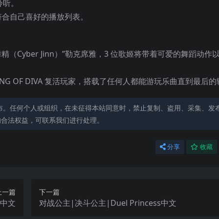
聆听。
符合自己喜好的播放列表。
电子舞精（Cyber Jinn）”勒克席雅，3 位歌姬将带着可爱的舞蹈动
G OF DIVA 复活玩家，搭载了任何人都能游玩乐曲直到最后
布。任何个人或组织，在未征得本站同意时，禁止复制、盗用、采集、发
的合法权益，可联系我们进行处理。
分享
收藏
上一篇
下一篇
ur中文
对战公主|决斗公主|Duel Princess中文