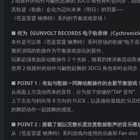
2 组摇杆的动作与翩然起舞的 3DCG 角色有时会同步
其轨迹（歌曲）会化为迈向未来（明日）的羽翼──
《苍蓝雷霆 钢弗特》系列的节奏游戏登场！
■ 何为《GUNVOLT RECORDS 电子轨录律（Cychronic
本作是可以将《苍蓝雷霆 钢弗特》系列登场的歌姬“电子谣精（Cyb
雅所演唱的歌曲作为节奏游戏
游玩的新作。
玩家必须有如跃动般操作 2 个光标，随着韵律演奏流动而
使用 2 组摇杆的动作与翩然起舞的 3DCG 角色有时会
■ POINT 1：有如与歌姬一同舞动般操作的全新节奏游戏
从画面上方流动而来的音符，分为按下按键的“TAP 音符”、“HOL
上下左右与斜向等 8 方向的 FLICK，以及描绘弧线的 
的舞蹈动作一起跳舞的感觉。
■ POINT 2：搭载了能以完整长度欣赏歌姬歌声的音乐播
从《苍蓝雷霆 钢弗特》系列游戏内使用的乐曲和 Fan dis