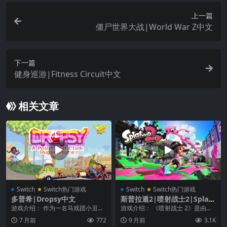
上一篇
僵尸世界大战|World War Z中文
下一篇
健身巡游|Fitness Circuit中文
相关文章
Switch
Switch热门游戏
Switch
Switch热门游戏
多普希|Dropsy中文
斯普拉遁2|喷射战士2|Splato
on 2
游戏介绍： 作为一名马戏团小丑，
游戏介绍： 《喷射战士 2》是由任
多普希有一个大大的肚子，最擅长
天堂游戏公司出版发行的第三人称
7 月前
772
9 月前
3.1K
的不是变魔术而是给...
射击类游戏，20...