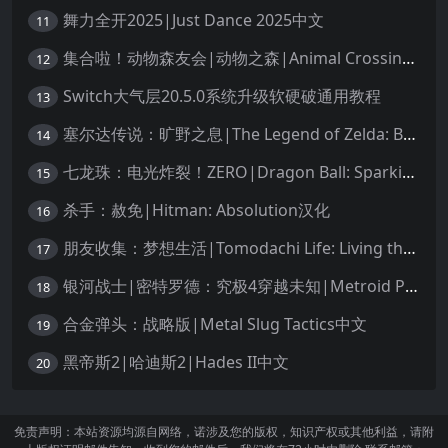
舞力全开2025|Just Dance 2025中文
11
集合啦！动物森友会|动物之森|Animal Crossing: New Horizons中文
12
Switch大气层20.5.0系统升级软硬破通用教程
13
塞尔达传说：旷野之息|The Legend of Zelda: Breath of the Wild中文
14
七龙珠：电光炸裂！ZERO|Dragon Ball: Sparking! Zero中文
15
杀手：赦免|Hitman: Absolution汉化
16
朋友收集：梦想生活|Tomodachi Life: Living the Dream中文
17
银河战士|密特罗德：究极4穿越未知|Metroid Prime 4: Beyond中文
18
合金弹头：战略版|Metal Slug Tactics中文
19
黑帝斯2|哈迪斯2|Hades II中文
20
免责声明：本站资源均源自网络，诺涉及您的版权，知识产权或其他利益，请附