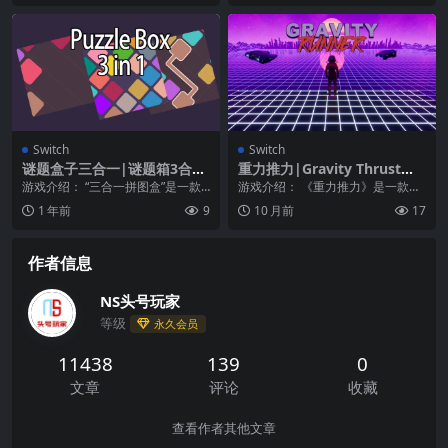
Switch
Switch
谜题盒子三合一|谜题箱3合1|
重力推力|Gravity Thrust中
Puzzle Box 3 in 1中文
文
游戏介绍： “三合一拼图盒”是一款
游戏介绍： 《重力推力》是一款动
汇集了当下最受欢迎的几款拼图游
作冒险类型的游戏，最大支持4人同
1 年前
9
10 月前
17
戏的迷你拼图集。...
屏游戏。在“格拉...
作者信息
NS头号玩家
等级
永久会员
11438
139
0
文章
评论
收藏
查看作者其他文章