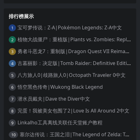
排行榜展示
宝可梦传说：Z-A|Pokémon Legends: Z-A中文
1
植物大战僵尸：重植版|Plants vs. Zombies: Replanted中文
2
勇者斗恶龙7：重制版|Dragon Quest VII Reimagined中文
3
古墓丽影：决定版|Tomb Raider: Definitive Edition中文
4
八方旅人0|歧路旅人0|Octopath Traveler 0中文
5
悟空黑色传奇|Wukong Black Legend
6
潜水员戴夫|Dave the Diver中文
7
完蛋！我被美女包围了2|Love Is All Around 2中文
8
Linkalho工具离线关联任天堂账户教程
9
塞尔达传说：王国之泪|The Legend of Zelda: Tears of the Kingdom中文
10