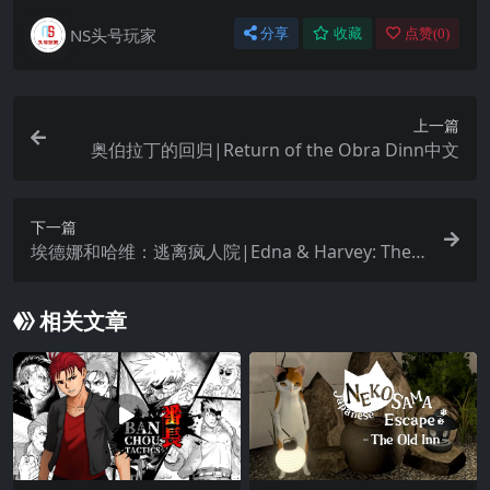
NS头号玩家
分享
收藏
点赞(
0
)
上一篇
奥伯拉丁的回归|Return of the Obra Dinn中文
下一篇
埃德娜和哈维：逃离疯人院|Edna & Harvey: The B
reakout中文
相关文章