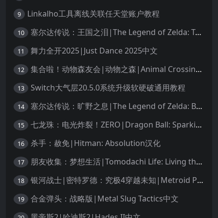
Linkalho工具离线关联任天堂账户教程
9
塞尔达传说：王国之泪|The Legend of Zelda: Tears of the Kingdom中文
10
舞力全开2025|Just Dance 2025中文
11
集合啦！动物森友会|动物之森|Animal Crossing: New Horizons中文
12
Switch大气层20.5.0系统升级软硬破通用教程
13
塞尔达传说：旷野之息|The Legend of Zelda: Breath of the Wild中文
14
七龙珠：电光炸裂！ZERO|Dragon Ball: Sparking! Zero中文
15
杀手：赦免|Hitman: Absolution汉化
16
朋友收集：梦想生活|Tomodachi Life: Living the Dream中文
17
银河战士|密特罗德：究极4穿越未知|Metroid Prime 4: Beyond中文
18
合金弹头：战略版|Metal Slug Tactics中文
19
黑帝斯2|哈迪斯2|Hades II中文
20