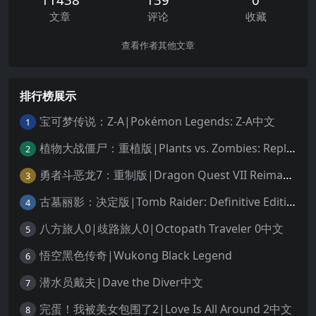
文章
评论
收藏
查看作者其他文章
排行榜展示
宝可梦传说：Z-A|Pokémon Legends: Z-A中文
1
植物大战僵尸：重植版|Plants vs. Zombies: Replanted中文
2
勇者斗恶龙7：重制版|Dragon Quest VII Reimagined中文
3
古墓丽影：决定版|Tomb Raider: Definitive Edition中文
4
八方旅人0|歧路旅人0|Octopath Traveler 0中文
5
悟空黑色传奇|Wukong Black Legend
6
潜水员戴夫|Dave the Diver中文
7
完蛋！我被美女包围了2|Love Is All Around 2中文
8