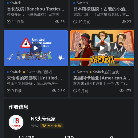
Switch
Switch
番长战棋|Banchou Tactics中
日本猫様逃脱：古老的小酒
文
馆|Japanese Nekosama Esc
游戏介绍： 《番长战棋》日本黑帮
游戏介绍： 《日本猫様逃脱：古老
ape: The Old Inn
高中战术RPG！ 《番长战棋》是日
的小酒馆》本游戏是一款密室逃脱
11 月前
36
10 月前
23
本黑帮高中（B...
游戏
Switch
Switch热门游戏
Switch
Switch热门游戏
未命名的鹅游戏|Untitled Go
美国阿卡迪亚|American Arc
ose Game中文
adia中文
村庄里岁月静好，而玩家扮演一只
欢迎来到阿卡迪亚！一个 70 年代的
可怕的大鹅。 《未命名的鹅游戏》
复古未来主义大都市，所有的市民
9 月前
2.5K
9 月前
173
是一款闹剧式的潜行...
都享受着奢华舒...
作者信息
NS头号玩家
等级
永久会员
11438
139
0