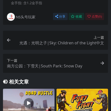
金手指:
含1.2金手指
NS头号玩家
分享
收藏
点赞(
0
)
上一篇
光遇：光明之子|Sky: Children of the Light中文
下一篇
南方公园：下雪天|South Park: Snow Day
相关文章