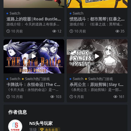
Switch
Switch
道路上的喧嚣|Road Bustle中
愤怒战斗：都市黑帮|狂暴之
文
战：黑帮城市|Fury Fight: G
游戏介绍： 今天的道路上有很多车
游戏介绍： 《狂暴之战：黑帮城
angsters of City中文
流。 -尝试交付包裹，尽管您不太可
市》暴力犯罪领主占领了这座城
10 月前
12
10 月前
35
能成功。 – ...
市。在一款出色的格斗动...
Switch
Switch热门游戏
Switch
Switch热门游戏
卡牌战斗：永恒命运|The Car
杀死公主：原始剪辑|Slay th
d Battle: Eternal Destiny中
e Princess: The Pristine Cut
《卡片大战：永恒的命运》是一款
《杀死公主：原始剪辑》是一部完
文
中文
史诗般的卡牌游戏，其灵感来自于
全配音的恐怖悲喜剧，由乔纳森·西
10 月前
103
9 月前
161
神话和传说，有 60...
姆斯 (Jonat...
作者信息
NS头号玩家
等级
永久会员