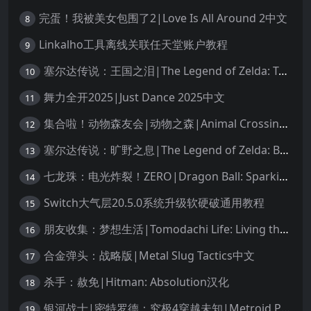
完蛋！我被美女包围了2|Love Is All Around 2中文
8
Linkalho工具离线关联任天堂账户教程
9
塞尔达传说：王国之泪|The Legend of Zelda: Tears of the Kingdom中文
10
舞力全开2025|Just Dance 2025中文
11
集合啦！动物森友会|动物之森|Animal Crossing: New Horizons中文
12
塞尔达传说：旷野之息|The Legend of Zelda: Breath of the Wild中文
13
七龙珠：电光炸裂！ZERO|Dragon Ball: Sparking! Zero中文
14
Switch大气层20.5.0系统升级软硬破通用教程
15
朋友收集：梦想生活|Tomodachi Life: Living the Dream中文
16
合金弹头：战略版|Metal Slug Tactics中文
17
杀手：赦免|Hitman: Absolution汉化
18
银河战士|密特罗德：究极4穿越未知|Metroid Prime 4: Beyond中文
19