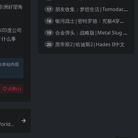
于非洲好望角
朋友收集：梦想生活|Tomodachi Life: Living the Dream中文
17
银河战士|密特罗德：究极4穿越未知|Metroid Prime 4: Beyond中文
18
自东印度公司
合金弹头：战略版|Metal Slug Tactics中文
19
了什么事
黑帝斯2|哈迪斯2|Hades II中文
20
布本站内容
点赞(
1
)
World中