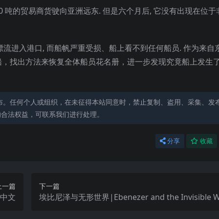
超过 200 吨的贸易商货驶向亚洲远东. 但是六个月后, 它没有出现在位
inn”号缓慢漂流进入港口, 而船帆严重受损、船上看不到任何船员. 作为来
船，找出方法来恢复全体船员花名册，进一步发现究竟船上发生
布。任何个人或组织，在未征得本站同意时，禁止复制、盗用、采集、发
的合法权益，可联系我们进行处理。
分享
收藏
上一篇
下一篇
ns中文
埃比尼泽与无形世界|Ebenezer and the Invisible 
文