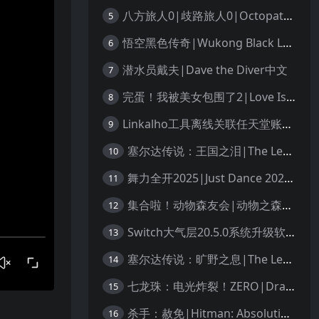
八方旅人0|歧路旅人0|Octopath Traveler 0中文
5
悟空黑色传奇|Wukong Black Legend
6
潜水员戴夫|Dave the Diver中文
7
完蛋！我被美女包围了2|Love Is All Around 2中文
8
Linkalho工具离线关联任天堂账户教程
9
塞尔达传说：王国之泪|The Legend of Zelda: Tears of the Kingdom中文
10
舞力全开2025|Just Dance 2025中文
11
集合啦！动物森友会|动物之森|Animal Crossing: New Horizons中文
12
Switch大气层20.5.0系统升级软硬破通用教程
13
塞尔达传说：旷野之息|The Legend of Zelda: Breath of the Wild中文
14
七龙珠：电光炸裂！ZERO|Dragon Ball: Sparking! Zero中文
15
杀手：赦免|Hitman: Absolution汉化
16