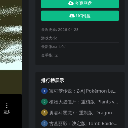
夸克网盘
UC网盘
最近更新:
2026-04-28
游戏大小:
最新版本:
1.0.1
金手指:
无
排行榜展示
宝可梦传说：Z-A|Pokémon Legends: Z-A中文
1
植物大战僵尸：重植版|Plants vs. Zombies: Replanted中文
2
勇者斗恶龙7：重制版|Dragon Quest VII Reimagined中文
3
古墓丽影：决定版|Tomb Raider: Definitive Edition中文
4