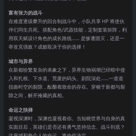
富有张力的战斗
在难度逐级攀升的回合制战斗中，小队共享 HP 将使伙
伴们同生共死。搭配角色/武器技能，定制套装矩阵，利
用双天赋设计角色的成长路线…… 是惨遭团灭，还是一
举攻克强敌？成败取决于你的选择！
城市与异界
在新都纷繁复杂的表象之下，异界生物祸潮已经暗中侵
入和扎根。下水道、荒废的码头、剧院深处……一道道
扭曲时空的裂隙，酝酿着致命的存在。穿梭于新都与裂
隙之间，解开掩藏的真相。
命运之抉择
凝视深渊时，深渊也凝视着你。当知晓世界与自身的真
实面目后，英雄们是否还有勇气坚持信念、战斗到底？
这座城和每个人的命运，将由你决定。