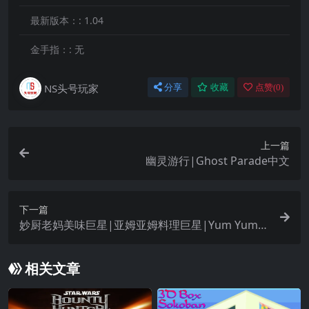
最新版本：:
1.04
金手指：:
无
NS头号玩家
分享
收藏
点赞(
0
)
上一篇
幽灵游行|Ghost Parade中文
下一篇
妙厨老妈美味巨星|亚姆亚姆料理巨星|Yum Yum C
ookstar中文
相关文章