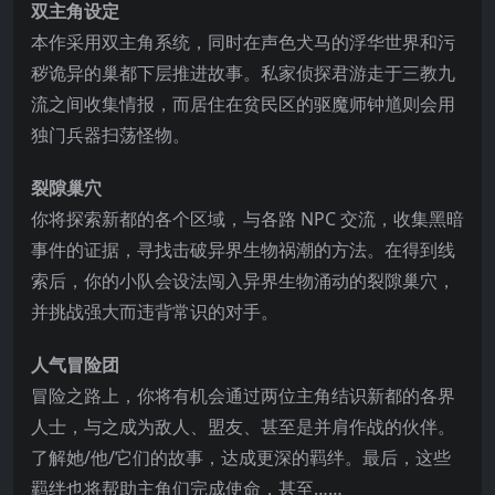
双主角设定
本作采用双主角系统，同时在声色犬马的浮华世界和污
秽诡异的巢都下层推进故事。私家侦探君游走于三教九
流之间收集情报，而居住在贫民区的驱魔师钟馗则会用
独门兵器扫荡怪物。
裂隙巢穴
你将探索新都
的各个区域，与各路 NPC 交流，收集黑暗
事件的证据，寻找击破异界生物祸潮的方法。在得到线
索后，你的小队会设法闯入异界生物涌动的裂隙巢穴，
并挑战强大而违背常识的对手。
人气冒险团
冒险之路上，你将有机会通过两位主角结识新都的各界
人士，与之成为敌人、盟友、甚至是并肩作战的伙伴。
了解她/他/它们的故事，达成更深的羁绊。最后，这些
羁绊也将帮助主角们完成使命，甚至……