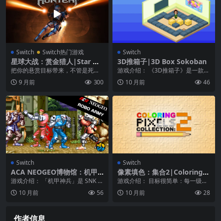
Switch
Switch热门游戏
Switch
星球大战：赏金猎人|Star Wa
3D推箱子|3D Box Sokoban
rs: Bounty Hunter中文
把你的悬赏目标带来，不管是死是
游戏介绍： 《3D推箱子》是一款逻
活 让狩猎开始吧 在这款经典第三人
辑游戏，可以锻炼您的大脑，帮助
9 月前
300
10 月前
46
称动作冒险游戏中...
开发其能力。
Switch
Switch
ACA NEOGEO博物馆：机甲
像素填色：集合2|Coloring P
神兵|ACA Neo Geo: Robo A
ixels: Collection 2中文
游戏介绍： 「机甲神兵」是 SNK 于
游戏介绍： 目标很简单：每一级都
rmy
1991 年推出的带状卷轴动作游戏。
包含许多未着色的像素，您的工作
10 月前
56
10 月前
28
为...
就是给它们上色。每...
作者信息