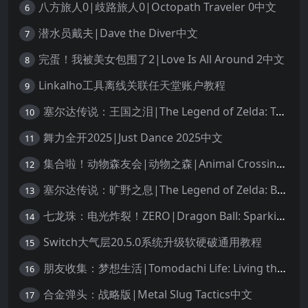
八方旅人0|歧路旅人0|Octopath Traveler 0中文
6
潜水员戴夫|Dave the Diver中文
7
完蛋！我被美女包围了2|Love Is All Around 2中文
8
Linkalho工具离线关联任天堂账户教程
9
塞尔达传说：王国之泪|The Legend of Zelda: Tears of the Kingdom中文
10
舞力全开2025|Just Dance 2025中文
11
集合啦！动物森友会|动物之森|Animal Crossing: New Horizons中文
12
塞尔达传说：旷野之息|The Legend of Zelda: Breath of the Wild中文
13
七龙珠：电光炸裂！ZERO|Dragon Ball: Sparking! Zero中文
14
Switch大气层20.5.0系统升级软硬破通用教程
15
朋友收集：梦想生活|Tomodachi Life: Living the Dream中文
16
合金弹头：战略版|Metal Slug Tactics中文
17