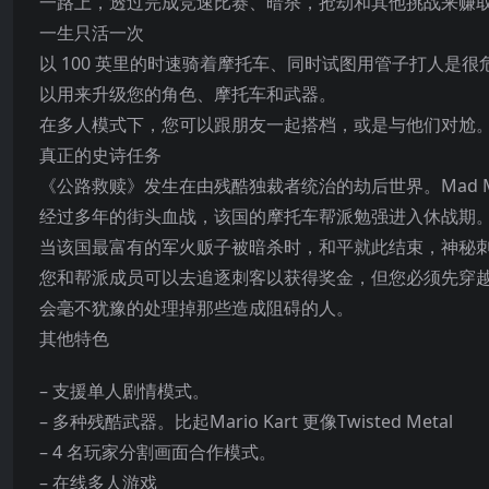
一路上，透过完成竞速比赛、暗杀，抢劫和其他挑战来赚
一生只活一次
以 100 英里的时速骑着摩托车、同时试图用管子打人
以用来升级您的角色、摩托车和武器。
在多人模式下，您可以跟朋友一起搭档，或是与他们对尬
真正的史诗任务
《公路救赎》发生在由残酷独裁者统治的劫后世界。Mad 
经过多
年的街头血战，该国的摩托车帮派勉强进入休战期
当该国最富有的军火贩子被暗杀时，和平就此结束，神秘刺客
您和帮派成员可以去追逐刺客以获得奖金，但您必须先穿越敌
会毫不犹豫的处理掉那些造成阻碍的人。
其他特色
– 支援单人剧情模式。
– 多种残酷武器。比起Mario Kart 更像Twisted Metal
– 4 名玩家分割画面合作模式。
– 在线多人游戏