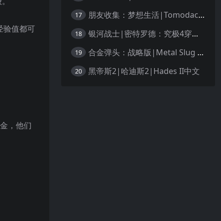
级。
朋友收集：梦想生活|Tomodachi Life: Living the Dream中文
17
经验值都可
银河战士|密特罗德：究极4穿越未知|Metroid Prime 4: Beyond中文
18
合金弹头：战略版|Metal Slug Tactics中文
19
黑帝斯2|哈迪斯2|Hades II中文
20
赏金，他们