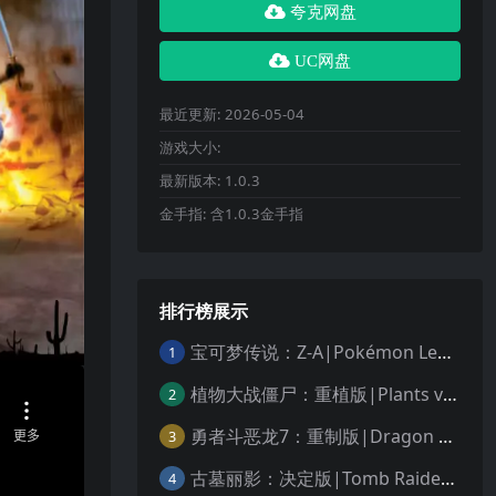
夸克网盘
UC网盘
最近更新:
2026-05-04
游戏大小:
最新版本:
1.0.3
金手指:
含1.0.3金手指
排行榜展示
宝可梦传说：Z-A|Pokémon Legends: Z-A中文
1
植物大战僵尸：重植版|Plants vs. Zombies: Replanted中文
2
勇者斗恶龙7：重制版|Dragon Quest VII Reimagined中文
3
古墓丽影：决定版|Tomb Raider: Definitive Edition中文
4