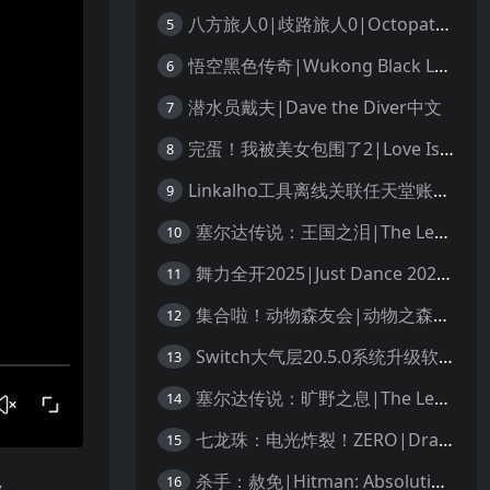
八方旅人0|歧路旅人0|Octopath Traveler 0中文
5
悟空黑色传奇|Wukong Black Legend
6
潜水员戴夫|Dave the Diver中文
7
完蛋！我被美女包围了2|Love Is All Around 2中文
8
Linkalho工具离线关联任天堂账户教程
9
塞尔达传说：王国之泪|The Legend of Zelda: Tears of the Kingdom中文
10
舞力全开2025|Just Dance 2025中文
11
集合啦！动物森友会|动物之森|Animal Crossing: New Horizons中文
12
Switch大气层20.5.0系统升级软硬破通用教程
13
塞尔达传说：旷野之息|The Legend of Zelda: Breath of the Wild中文
14
七龙珠：电光炸裂！ZERO|Dragon Ball: Sparking! Zero中文
15
杀手：赦免|Hitman: Absolution汉化
16