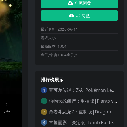
夸克网盘
UC网盘
最近更新:
2026-06-11
游戏大小:
最新版本:
1.0.4
金手指:
含1.0.4金手指
排行榜展示
宝可梦传说：Z-A|Pokémon Legends: Z-A中文
1
植物大战僵尸：重植版|Plants vs. Zombies: Replanted中文
2
勇者斗恶龙7：重制版|Dragon Quest VII Reimagined中文
3
古墓丽影：决定版|Tomb Raider: Definitive Edition中文
4