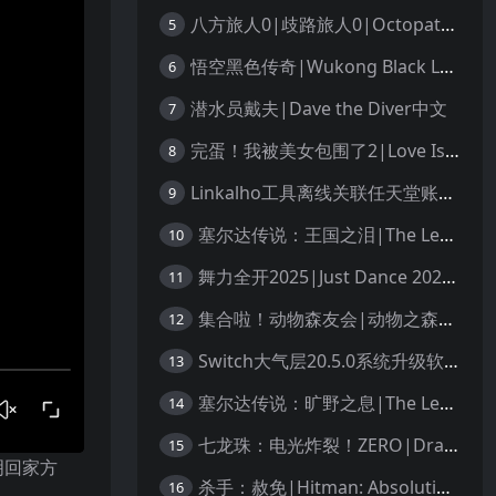
八方旅人0|歧路旅人0|Octopath Traveler 0中文
5
悟空黑色传奇|Wukong Black Legend
6
潜水员戴夫|Dave the Diver中文
7
完蛋！我被美女包围了2|Love Is All Around 2中文
8
Linkalho工具离线关联任天堂账户教程
9
塞尔达传说：王国之泪|The Legend of Zelda: Tears of the Kingdom中文
10
舞力全开2025|Just Dance 2025中文
11
集合啦！动物森友会|动物之森|Animal Crossing: New Horizons中文
12
Switch大气层20.5.0系统升级软硬破通用教程
13
塞尔达传说：旷野之息|The Legend of Zelda: Breath of the Wild中文
14
七龙珠：电光炸裂！ZERO|Dragon Ball: Sparking! Zero中文
15
明回家方
杀手：赦免|Hitman: Absolution汉化
16