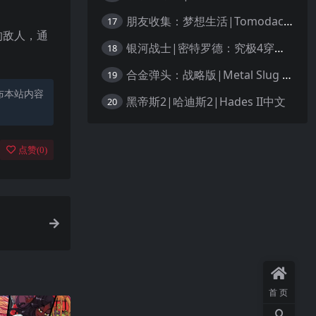
朋友收集：梦想生活|Tomodachi Life: Living the Dream中文
17
的敌人，通
银河战士|密特罗德：究极4穿越未知|Metroid Prime 4: Beyond中文
18
合金弹头：战略版|Metal Slug Tactics中文
19
布本站内容
黑帝斯2|哈迪斯2|Hades II中文
20
点赞(
0
)
首页