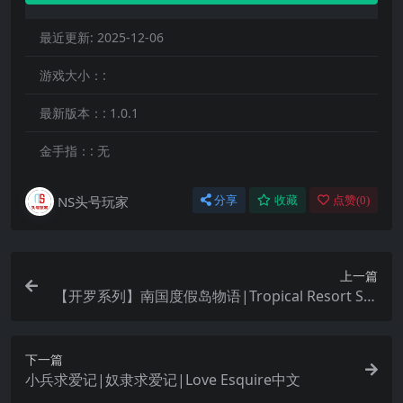
最近更新:
2025-12-06
游戏大小：:
最新版本：:
1.0.1
金手指：:
无
NS头号玩家
分享
收藏
点赞(
0
)
上一篇
【开罗系列】南国度假岛物语|Tropical Resort Sto
ry中文
下一篇
小兵求爱记|奴隶求爱记|Love Esquire中文