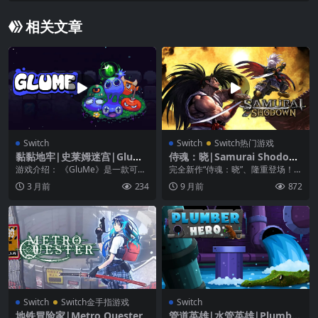
相关文章
Switch
Switch
Switch热门游戏
黏黏地牢|史莱姆迷宫|GluMe
侍魂：晓|Samurai Shodow
中文
n中文
游戏介绍： 《GluMe》是一款可爱
完全新作“侍魂：晓”、隆重登场！
的 Sokoban 风格解谜游戏。在网格
“侍魂”系列自 1993 年诞生于世，用
3 月前
234
9 月前
872
中移...
冷兵器...
Switch
Switch金手指游戏
Switch
地铁冒险家|Metro Quester
管道英雄|水管英雄|Plumber