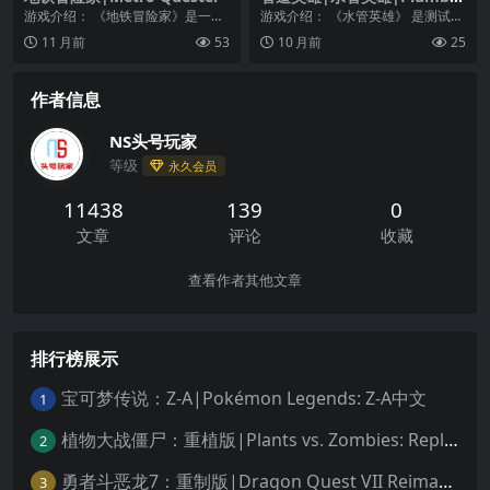
Hero
游戏介绍： 《地铁冒险家》是一款
游戏介绍： 《水管英雄》 是测试您
基于后世界末日未来主义世界的地
的创造力的一种令人兴奋的方式。
11 月前
53
10 月前
25
下城探索RPG游戏...
有 3 个主要关...
作者信息
NS头号玩家
等级
永久会员
11438
139
0
文章
评论
收藏
查看作者其他文章
排行榜展示
宝可梦传说：Z-A|Pokémon Legends: Z-A中文
1
植物大战僵尸：重植版|Plants vs. Zombies: Replanted中文
2
勇者斗恶龙7：重制版|Dragon Quest VII Reimagined中文
3