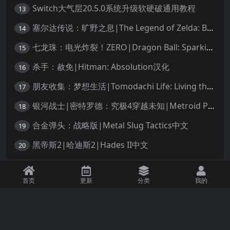
Switch大气层20.5.0系统升级软硬破通用教程
13
塞尔达传说：旷野之息|The Legend of Zelda: Breath of the Wild中文
14
七龙珠：电光炸裂！ZERO|Dragon Ball: Sparking! Zero中文
15
杀手：赦免|Hitman: Absolution汉化
16
朋友收集：梦想生活|Tomodachi Life: Living the Dream中文
17
银河战士|密特罗德：究极4穿越未知|Metroid Prime 4: Beyond中文
18
合金弹头：战略版|Metal Slug Tactics中文
19
黑帝斯2|哈迪斯2|Hades II中文
20
免责声明：本站资源均源自网络，诺涉及您的版权，知识产权或其他利益，请附
首页
更新
分类
我的
上版权证明邮件告知。收到您的邮件后，我们将在72小时内删除 联系邮箱：
1245294496@qq.com