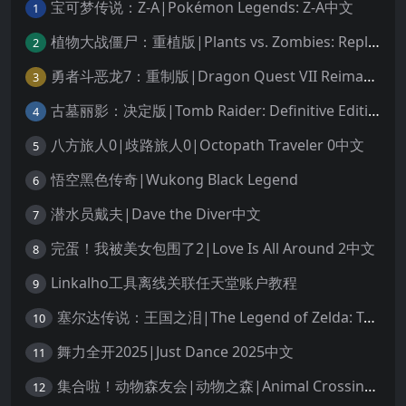
宝可梦传说：Z-A|Pokémon Legends: Z-A中文
1
植物大战僵尸：重植版|Plants vs. Zombies: Replanted中文
2
勇者斗恶龙7：重制版|Dragon Quest VII Reimagined中文
3
古墓丽影：决定版|Tomb Raider: Definitive Edition中文
4
八方旅人0|歧路旅人0|Octopath Traveler 0中文
5
悟空黑色传奇|Wukong Black Legend
6
潜水员戴夫|Dave the Diver中文
7
完蛋！我被美女包围了2|Love Is All Around 2中文
8
Linkalho工具离线关联任天堂账户教程
9
塞尔达传说：王国之泪|The Legend of Zelda: Tears of the Kingdom中文
10
舞力全开2025|Just Dance 2025中文
11
集合啦！动物森友会|动物之森|Animal Crossing: New Horizons中文
12