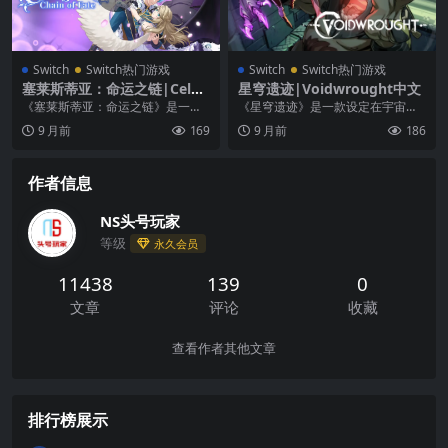
Switch
Switch热门游戏
Switch
Switch热门游戏
塞莱斯蒂亚：命运之链|Celes
星穹遗迹|Voidwrought中文
tia: Chain of Fate中文
《塞莱斯蒂亚：命运之链》是一部
《星穹遗迹》是一款设定在宇宙恐
奇幻爱情类视觉小说，情节扣人心
怖世界中的手绘 2D 动作类平台游
9 月前
169
9 月前
186
弦，由玩家主导推动。...
戏。探索第一文明...
作者信息
NS头号玩家
等级
永久会员
11438
139
0
文章
评论
收藏
查看作者其他文章
排行榜展示