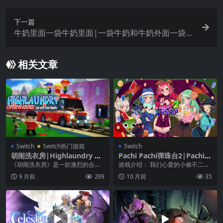
下一篇
牛奶里面一袋牛奶里面|一袋牛奶和牛奶外面一袋|
Milk Inside a Bag of Milk Inside a Bag of Milk中
文
相关文章
Switch
Switch热门游戏
Switch
胡闹洗衣房|Highlaundry Ov
Pachi Pachi弹珠台2|Pachi P
erwashed
achi 2: On a Roll
《胡闹洗衣房》是一款激烈的合作
游戏介绍： 我们心爱的小偷不二子
洗衣游戏，最多可容纳 4 名玩家。
和罗宾成功地逃离了金钱城的警
9 月前
299
10 月前
35
在时间用完之前，...
察。 然而，市民对这...