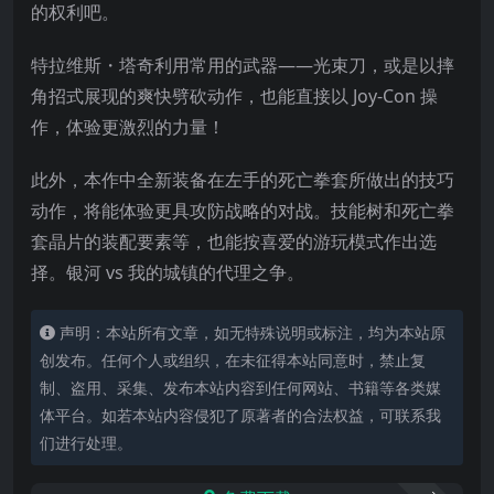
的权利吧。
特拉维斯・塔奇利用常用的武器——光束刀，或是以摔
角招式展现的爽快劈砍动作，也能直接以 Joy-Con 操
作，体验更激烈的力量！
此外，本作中全新装备在左手的死亡拳套所做出的技巧
动作，将能体验更具攻防战略的对战。技能树和死亡拳
套晶片的装配要素等，也能按喜爱的游玩模式作出选
择。银河 vs 我的城镇的代理之争。
声明：本站所有文章，如无特殊说明或标注，均为本站原
创发布。任何个人或组织，在未征得本站同意时，禁止复
制、盗用、采集、发布本站内容到任何网站、书籍等各类媒
体平台。如若本站内容侵犯了原著者的合法权益，可联系我
们进行处理。