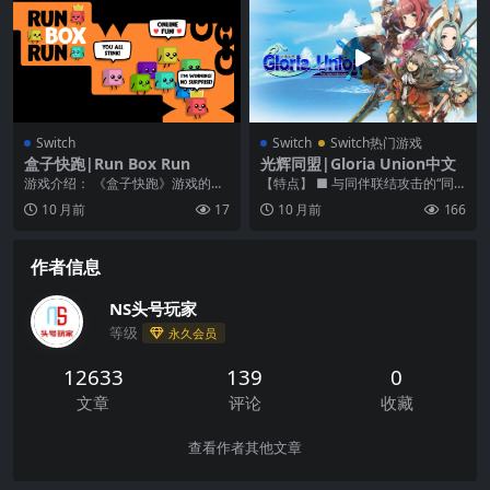
Switch
Switch
Switch热门游戏
盒子快跑|Run Box Run
光辉同盟|Gloria Union中文
游戏介绍： 《盒子快跑》游戏的画
【特点】 ■ 与同伴联结攻击的“同
面依旧十分检点，角色都是各种不
盟系统”！ 搭载了根据场上角色配置
10 月前
17
10 月前
166
同颜色的盒子，颇有...
的不同， 最...
作者信息
NS头号玩家
等级
永久会员
12633
139
0
文章
评论
收藏
查看作者其他文章