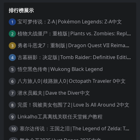
排行榜展示
宝可梦传说：Z-A|Pokémon Legends: Z-A中文
1
植物大战僵尸：重植版|Plants vs. Zombies: Replanted中文
2
勇者斗恶龙7：重制版|Dragon Quest VII Reimagined中文
3
古墓丽影：决定版|Tomb Raider: Definitive Edition中文
4
悟空黑色传奇|Wukong Black Legend
5
八方旅人0|歧路旅人0|Octopath Traveler 0中文
6
潜水员戴夫|Dave the Diver中文
7
完蛋！我被美女包围了2|Love Is All Around 2中文
8
Linkalho工具离线关联任天堂账户教程
9
塞尔达传说：王国之泪|The Legend of Zelda: Tears of the Kingdom中文
10