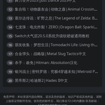
舞力全开2025|Just Dance 2025中文
11
集合啦！动物森友会|动物之森|Animal Crossing: New Horizons中文
12
塞尔达传说：旷野之息|The Legend of Zelda: Breath of the Wild中文
13
七龙珠：电光炸裂！ZERO|Dragon Ball: Sparking! Zero中文
14
Switch大气层20.5.0系统升级软硬破通用教程
15
朋友收集：梦想生活|Tomodachi Life: Living the Dream中文
16
合金弹头：战略版|Metal Slug Tactics中文
17
杀手：赦免|Hitman: Absolution汉化
18
银河战士|密特罗德：究极4穿越未知|Metroid Prime 4: Beyond中文
19
黑帝斯2|哈迪斯2|Hades II中文
20
免责声明：本站资源均源自网络，诺涉及您的版权，知识产权或其他利益，请附
上版权证明邮件告知。收到您的邮件后，我们将在72小时内删除 联系邮箱：