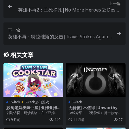
上一篇
英雄不再2：垂死挣扎|No More Heroes 2: Despe
rate Struggle中文
下一篇
英雄不再：特拉维斯的反击|Travis Strikes Again:
No More Heroes中文
相关文章
Switch
Switch热门游戏
Switch
妙厨老妈美味巨星|亚姆亚姆
无价值|不值得|Unworthy
料理巨星|Yum Yum Cookst
剁剁切切，翻炒烘焙，在《亚姆亚
游戏介绍： 《无价值》是一款专注
ar中文
姆料理巨星》中烹出超过 70 种独特
于战斗的无跳跃平台游戏。扮演战
9 月前
140
11 月前
27
食谱。参加主厨...
士，从坟墓中复活。...