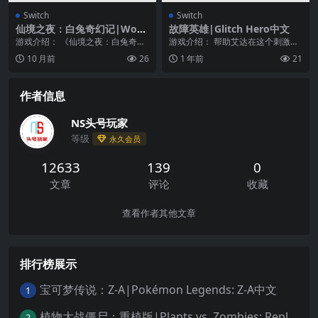
Switch
Switch
仙境之夜：白兔奇幻记|Won
故障英雄|Glitch Hero中文
derland Nights: White Rab
游戏介绍： 《仙境之夜：白兔奇幻
游戏介绍： 帮助艾达在这个刺激的
bit’s Diary
记》是一个以日程安排为核心的视
动作解谜冒险中调试代码之地！ 与
10 月前
26
1 年前
21
觉小说游戏。故事发...
阿达一同跳入迷人...
作者信息
NS头号玩家
等级
永久会员
12633
139
0
文章
评论
收藏
查看作者其他文章
排行榜展示
宝可梦传说：Z-A|Pokémon Legends: Z-A中文
1
植物大战僵尸：重植版|Plants vs. Zombies: Replanted中文
2