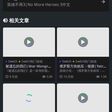
英雄不再3|No More Heroes 3中文
相关文章
Switch
Switch热门游戏
Switch
Switch热门游戏
被遗忘的我们|War Mongrel
俄罗斯方块效应：链接|Tetris
s中文
Effect: Connected中文
《被遗忘的我们》是一款等距视角
游戏介绍： 《俄罗斯方块效应：链
即时战术游戏，发生在第二次世界
接》不仅保留了原先多种爽快创新
9 月前
5.5K
10 月前
1.3K
大战欧洲战场的东线。...
的单人模式，还新增...