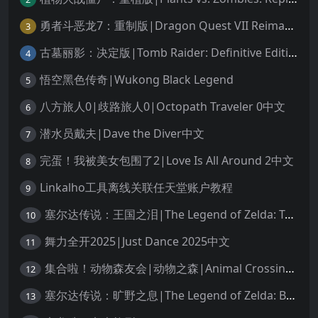
勇者斗恶龙7：重制版|Dragon Quest VII Reimagined中文
3
古墓丽影：决定版|Tomb Raider: Definitive Edition中文
4
悟空黑色传奇|Wukong Black Legend
5
八方旅人0|歧路旅人0|Octopath Traveler 0中文
6
潜水员戴夫|Dave the Diver中文
7
完蛋！我被美女包围了2|Love Is All Around 2中文
8
Linkalho工具离线关联任天堂账户教程
9
塞尔达传说：王国之泪|The Legend of Zelda: Tears of the Kingdom中文
10
舞力全开2025|Just Dance 2025中文
11
集合啦！动物森友会|动物之森|Animal Crossing: New Horizons中文
12
塞尔达传说：旷野之息|The Legend of Zelda: Breath of the Wild中文
13