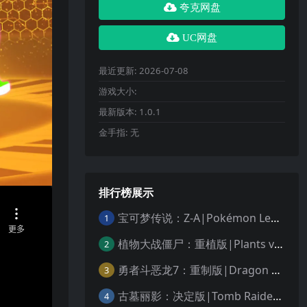
夸克网盘
UC网盘
最近更新:
2026-07-08
游戏大小:
最新版本:
1.0.1
金手指:
无
排行榜展示
宝可梦传说：Z-A|Pokémon Legends: Z-A中文
1
植物大战僵尸：重植版|Plants vs. Zombies: Replanted中文
2
勇者斗恶龙7：重制版|Dragon Quest VII Reimagined中文
3
古墓丽影：决定版|Tomb Raider: Definitive Edition中文
4