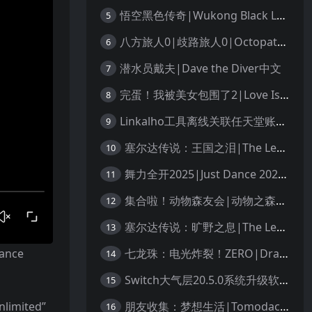
悟空黑色传奇|Wukong Black Legend
5
八方旅人0|歧路旅人0|Octopath Traveler 0中文
6
潜水员戴夫|Dave the Diver中文
7
完蛋！我被美女包围了2|Love Is All Around 2中文
8
Linkalho工具离线关联任天堂账户教程
9
塞尔达传说：王国之泪|The Legend of Zelda: Tears of the Kingdom中文
10
舞力全开2025|Just Dance 2025中文
11
集合啦！动物森友会|动物之森|Animal Crossing: New Horizons中文
12
塞尔达传说：旷野之息|The Legend of Zelda: Breath of the Wild中文
13
nce
七龙珠：电光炸裂！ZERO|Dragon Ball: Sparking! Zero中文
14
Switch大气层20.5.0系统升级软硬破通用教程
15
mited”
朋友收集：梦想生活|Tomodachi Life: Living the Dream中文
16