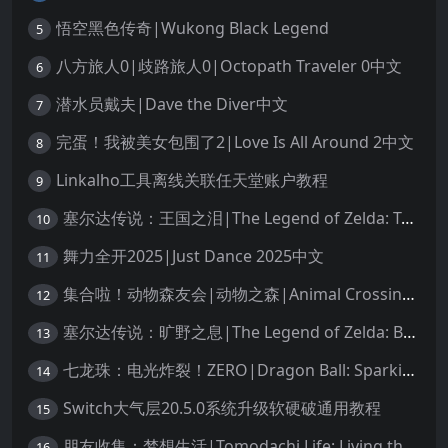
悟空黑色传奇|Wukong Black Legend
5
八方旅人0|歧路旅人0|Octopath Traveler 0中文
6
潜水员戴夫|Dave the Diver中文
7
完蛋！我被美女包围了2|Love Is All Around 2中文
8
Linkalho工具离线关联任天堂账户教程
9
塞尔达传说：王国之泪|The Legend of Zelda: Tears of the Kingdom中文
10
舞力全开2025|Just Dance 2025中文
11
集合啦！动物森友会|动物之森|Animal Crossing: New Horizons中文
12
塞尔达传说：旷野之息|The Legend of Zelda: Breath of the Wild中文
13
七龙珠：电光炸裂！ZERO|Dragon Ball: Sparking! Zero中文
14
Switch大气层20.5.0系统升级软硬破通用教程
15
朋友收集：梦想生活|Tomodachi Life: Living the Dream中文
16