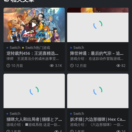
Switch
Switch热门游戏
Switch
逆转裁判456：王泥喜精选集|
降世神通：最后的气宗 – 追求
Apollo Justice: Ace Attorne
平衡|Avatar The Last Airbe
律师 王泥喜法介的成长故事堂堂
游戏介绍： 在这款动作冒险游戏
y Trilogy中文
nder: Quest for Balance
复苏！ 以新人律师“王泥喜法介”与
中，“Team Avatar”回归！重温原版
10 月前
3.1K
12 月前
82
传奇律师“成步堂...
《降世...
Switch
Switch
猫咪大人和出局者|猫様とア
妖术猫|六边形猫咪|Hex Cat
ウトローズ
s
游戏介绍： ■游戏系统 这是一款逃
游戏介绍： 《六边形猫咪》一款迷
脱游戏（解谜冒险游戏）。 ※需要
人的六边形益智游戏——充满了可
1 年前
4
1 年前
24