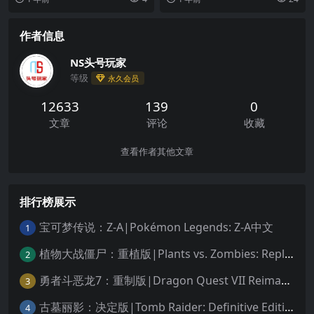
用光标选择屏幕...
爱的小猫、优美的音...
作者信息
NS头号玩家
等级
永久会员
12633
139
0
文章
评论
收藏
查看作者其他文章
排行榜展示
宝可梦传说：Z-A|Pokémon Legends: Z-A中文
1
植物大战僵尸：重植版|Plants vs. Zombies: Replanted中文
2
勇者斗恶龙7：重制版|Dragon Quest VII Reimagined中文
3
古墓丽影：决定版|Tomb Raider: Definitive Edition中文
4