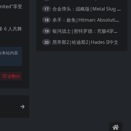
ited”享受
合金弹头：战略版|Metal Slug Tactics中文
17
杀手：赦免|Hitman: Absolution汉化
18
多 6 人共舞
银河战士|密特罗德：究极4穿越未知|Metroid Prime 4: Beyond中文
19
黑帝斯2|哈迪斯2|Hades II中文
20
布本站内容
点赞(
0
)