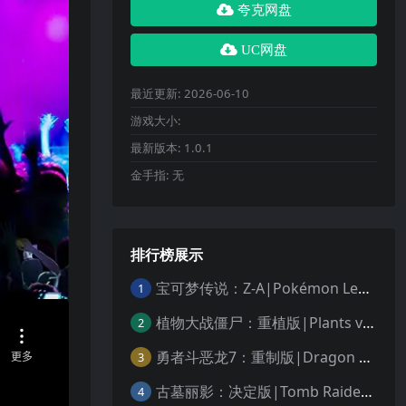
夸克网盘
UC网盘
最近更新:
2026-06-10
游戏大小:
最新版本:
1.0.1
金手指:
无
排行榜展示
宝可梦传说：Z-A|Pokémon Legends: Z-A中文
1
植物大战僵尸：重植版|Plants vs. Zombies: Replanted中文
2
勇者斗恶龙7：重制版|Dragon Quest VII Reimagined中文
3
古墓丽影：决定版|Tomb Raider: Definitive Edition中文
4