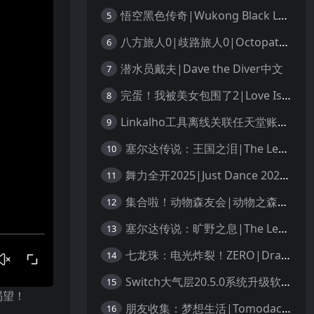
悟空黑色传奇|Wukong Black Legend
5
八方旅人0|歧路旅人0|Octopath Traveler 0中文
6
潜水员戴夫|Dave the Diver中文
7
完蛋！我被美女包围了2|Love Is All Around 2中文
8
Linkalho工具离线关联任天堂账户教程
9
塞尔达传说：王国之泪|The Legend of Zelda: Tears of the Kingdom中文
10
舞力全开2025|Just Dance 2025中文
11
集合啦！动物森友会|动物之森|Animal Crossing: New Horizons中文
12
塞尔达传说：旷野之息|The Legend of Zelda: Breath of the Wild中文
13
七龙珠：电光炸裂！ZERO|Dragon Ball: Sparking! Zero中文
14
Switch大气层20.5.0系统升级软硬破通用教程
15
渴望！
朋友收集：梦想生活|Tomodachi Life: Living the Dream中文
16