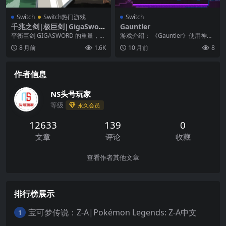
Switch
Switch热门游戏
Switch
千兆之剑|极巨剑|GigaSwor
Gauntler
d中文
平衡巨剑 GIGASWORD 的重量，进
游戏介绍： 《Gauntler》使用神秘
行脑力和体力的挑战。Ezra 要奋力
无畏的力量避免无数危险，勇敢面
8 月前
1.6K
10 月前
8
到达...
对越来越严...
作者信息
NS头号玩家
等级
永久会员
12633
139
0
文章
评论
收藏
查看作者其他文章
排行榜展示
宝可梦传说：Z-A|Pokémon Legends: Z-A中文
1