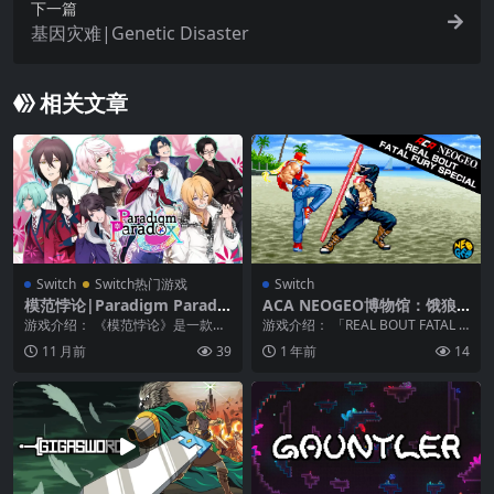
下一篇
基因灾难|Genetic Disaster
相关文章
Switch
Switch热门游戏
Switch
模范悖论|Paradigm Parado
ACA NEOGEO博物馆：饿狼
x
传说RB – 特别版|ACA Neo G
游戏介绍： 《模范悖论》是一款日
游戏介绍： 「REAL BOUT FATAL F
eo: Real Bout Fatal Fury Sp
式乙女向恋爱视觉小说，几百年
URY SPECIAL（REAL...
11 月前
39
1 年前
14
ecial
后，人类只能在被隔离...