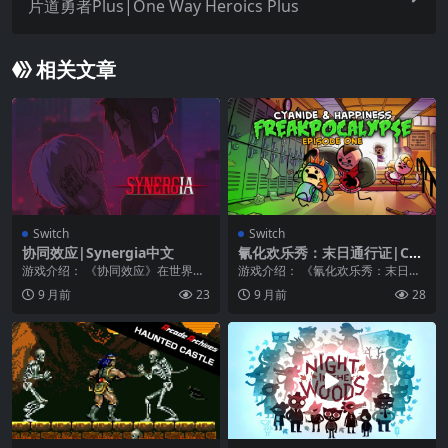
片道勇者Plus|One Way Heroics Plus
相关文章
Switch
Switch
协同效应|Synergia中文
氰化欢乐秀：末日通行证|Cya
nide & Happiness: Freakpo
游戏介绍： 《协同效应》在世界的
游戏介绍： 《氰化欢乐秀：末日通
calypse
尽头，有时爱是终极的犯罪。 在这
行证》是一款具有黑色幽默、喜剧
9 月前
23
9 月前
28
部以赛博朋克为主...
味道的冒险游戏。玩...