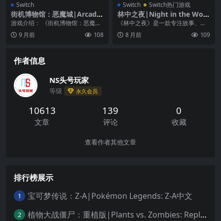
Switch
Switch
Switch热门游戏
街机博物馆：恶魔城|Arcade
林中之夜|Night in the Woo
Archives: Haunted Castle
ds
游戏介绍： 《街机博物馆：恶魔
《林中之夜》是一款专注故事、角
城》传奇将再次流血。 《恶魔城》
色以及探索的冒险游戏，还有一些
9 月前
108
8 月前
109
是科乐美于1988...
平台动作元素在里面。...
作者信息
NS头号玩家
等级
永久会员
10613
139
0
文章
评论
收藏
查看作者其他文章
排行榜展示
宝可梦传说：Z-A|Pokémon Legends: Z-A中文
1
植物大战僵尸：重植版|Plants vs. Zombies: Replanted中文
2