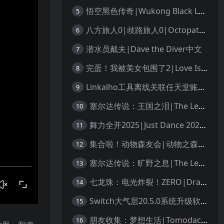
悟空黑色传奇|Wukong Black Legend
5
八方旅人0|歧路旅人0|Octopath Traveler 0中文
6
潜水员戴夫|Dave the Diver中文
7
完蛋！我被美女包围了2|Love Is All Around 2中文
8
Linkalho工具离线关联任天堂账户教程
9
塞尔达传说：王国之泪|The Legend of Zelda: Tears of the Kingdom中文
10
舞力全开2025|Just Dance 2025中文
11
集合啦！动物森友会|动物之森|Animal Crossing: New Horizons中文
12
塞尔达传说：旷野之息|The Legend of Zelda: Breath of the Wild中文
13
七龙珠：电光炸裂！ZERO|Dragon Ball: Sparking! Zero中文
14
Switch大气层20.5.0系统升级软硬破通用教程
15
朋友收集：梦想生活|Tomodachi Life: Living the Dream中文
16