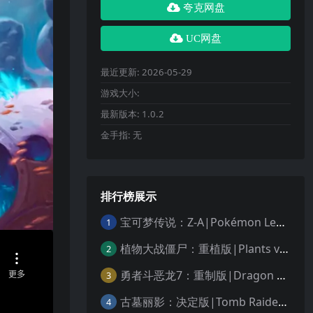
夸克网盘
UC网盘
最近更新:
2026-05-29
游戏大小:
最新版本:
1.0.2
金手指:
无
排行榜展示
宝可梦传说：Z-A|Pokémon Legends: Z-A中文
1
植物大战僵尸：重植版|Plants vs. Zombies: Replanted中文
2
勇者斗恶龙7：重制版|Dragon Quest VII Reimagined中文
3
古墓丽影：决定版|Tomb Raider: Definitive Edition中文
4