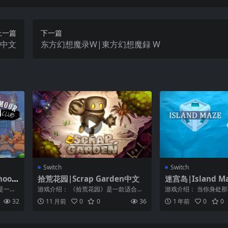
上一篇
下一篇
 2中文
东方幻想魔录W|東方幻想魔録 W
Switch
Switch
oor
拾荒花园|Scrap Garden中文
迷宫岛|Island M
是一款
游戏介绍： 《拾荒花园》是一款适合家
游戏介绍： 当你身处
游戏，
庭使用的可爱拼图平台游戏。它讲述了
时，哪怕是一块简单的
32
11 月前
0
0
36
1 年前
0
0
一个孤独的...
人困惑的迷...