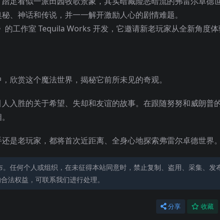
，踏足看似一派田园牧歌景象，其实暗藏险恶暗流的弗雷尔卓德
奥秘、神话和传说，并一一解开激励人心的剧情难题。
工作室 Tequila Works 开发，它邀请新老玩家从全新角度
中，欣赏这个魔法世界，揭秘它前所未见的奇观。
引人入胜的关于希望、失却和友谊的故事
。在跟随努努和威朗普
相。
手还是老玩家，都将首次近距离、全身心地探索弗雷尔卓德世界
布。任何个人或组织，在未征得本站同意时，禁止复制、盗用、采集、发
的合法权益，可联系我们进行处理。
分享
收藏