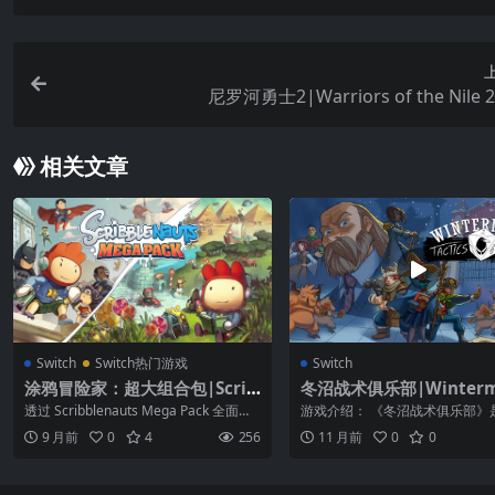
尼罗河勇士2|Warriors of the Nile
相关文章
Switch
Switch热门游戏
Switch
涂鸦冒险家：超大组合包|Scrib
冬沼战术俱乐部|Winterm
blenauts Mega Pack
Tactics Club中文
透过 Scribblenauts Mega Pack 全面体
游戏介绍： 《冬沼战术俱乐部》
验《Scribble...
将策略RPG与视觉小说相结合的
9 月前
0
4
256
11 月前
0
0
玩家将在...