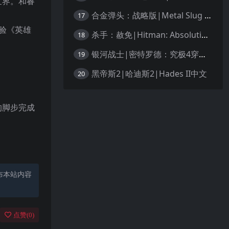
世界。和睿
合金弹头：战略版|Metal Slug Tactics中文
17
体验《英雄
杀手：赦免|Hitman: Absolution汉化
18
银河战士|密特罗德：究极4穿越未知|Metroid Prime 4: Beyond中文
19
黑帝斯2|哈迪斯2|Hades II中文
20
的脚步完成
。
布本站内容
点赞(
0
)