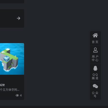
首页
用户
中心
QQ
频道
aze
那个立方体空间里
公众
岛屿也会变成令
4
号