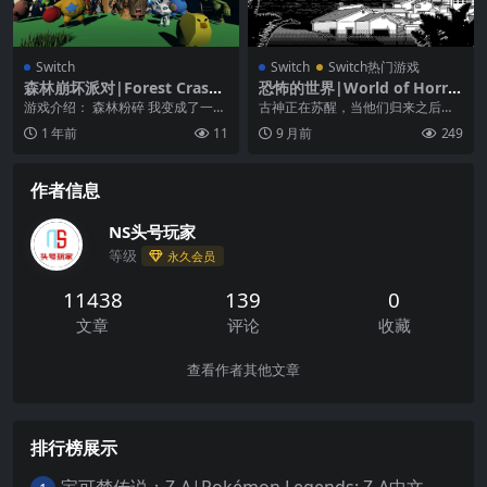
Switch
Switch
Switch热门游戏
森林崩坏派对|Forest Crash
恐怖的世界|World of Horro
Party
r中文
游戏介绍： 森林粉碎 我变成了一个
古神正在苏醒，当他们归来之后整
派对和大家一起玩！ 一起玩比一个
个世界都会陷入疯狂。在医院、废
1 年前
11
9 月前
249
人玩更好！ 还...
弃的教室、安静的公寓...
作者信息
NS头号玩家
等级
永久会员
11438
139
0
文章
评论
收藏
查看作者其他文章
排行榜展示