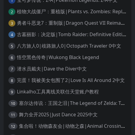
宝可梦传说：Z-A|Pokémon Legends: Z-A中文
1
植物大战僵尸：重植版|Plants vs. Zombies: Replanted中文
2
勇者斗恶龙7：重制版|Dragon Quest VII Reimagined中文
3
古墓丽影：决定版|Tomb Raider: Definitive Edition中文
4
八方旅人0|歧路旅人0|Octopath Traveler 0中文
5
悟空黑色传奇|Wukong Black Legend
6
潜水员戴夫|Dave the Diver中文
7
完蛋！我被美女包围了2|Love Is All Around 2中文
8
Linkalho工具离线关联任天堂账户教程
9
塞尔达传说：王国之泪|The Legend of Zelda: Tears of the Kingdom中文
10
舞力全开2025|Just Dance 2025中文
11
集合啦！动物森友会|动物之森|Animal Crossing: New Horizons中文
12