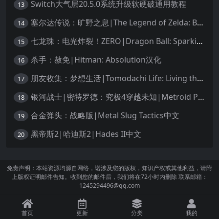
Switch大气层20.5.0系统升级软硬破通用教程
13
塞尔达传说：旷野之息|The Legend of Zelda: Breath of the Wild中文
14
七龙珠：电光炸裂！ZERO|Dragon Ball: Sparking! Zero中文
15
杀手：赦免|Hitman: Absolution汉化
16
朋友收集：梦想生活|Tomodachi Life: Living the Dream中文
17
银河战士|密特罗德：究极4穿越未知|Metroid Prime 4: Beyond中文
18
合金弹头：战略版|Metal Slug Tactics中文
19
黑帝斯2|哈迪斯2|Hades II中文
20
免责声明：本站资源均源自网络，诺涉及您的版权，知识产权或其他利益，请附
上版权证明邮件告知。收到您的邮件后，我们将在72小时内删除 联系邮箱：
1245294496@qq.com
首页
更新
分类
我的