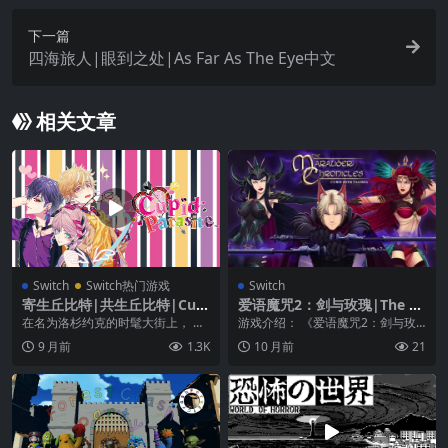
下一篇
四海旅人|眼到之处|As Far As The Eye中文
相关文章
Switch
Switch热门游戏
Switch
寄生丘比特|共生丘比特|Cupi
爱语魔咒2：剑与玫瑰|The M
d Parasite中文
arauder Chronicles: Curse
在名为洛杉约克的时髦大街上， 有
游戏介绍： 《爱语魔咒2：剑与玫
Over Valdria
一所大型婚介公司——《Cupid Cor
瑰》当迷人的男主角戴伦·维尔沙克
9 月前
1.3K
10 月前
21
pora...
被他的主人派去刺...