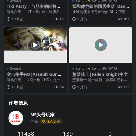
Switch
Switch
Switch热门游戏
Tiki Party：与朋友的问答游
我和他危险的同居生活|Dang
戏|Tiki Party: Quiz Game w
erous living together with
游戏介绍： 《Tiki Party：与朋友的
通过选项来决定攻受的 BL 文字游戏
ith Friends
me
问答游戏》我们提出了一个非常有
“我和他的危险同居生活” 来自日本
10 月前
15
9 月前
161
趣的游...
的留学生阳...
Switch
Switch
Switch热门游戏
突击枪手HD|Assault Gunne
堕落骑士|Fallen Knight中文
rs HD Edition中文
游戏介绍： 《突击枪手HD》是一
堕落骑士 是一款新古典横向卷轴动
款以战斗机甲为主的动作类游戏。
作平台游戏。故事设定在遥远的未
11 月前
64
9 月前
133
游戏中你将掌控一支...
来，将带来一种极致...
作者信息
NS头号玩家
等级
永久会员
11438
139
0