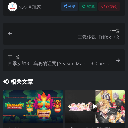
NS头号玩家
分享
收藏
点赞(
0
)
上一篇
三狐传说|Trifox中文
下一篇
四季女神3：乌鸦的诅咒|Season Match 3: Curse
of the Witch Crow
相关文章