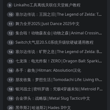
Linkalho工具离线关联任天堂账户教程
9
塞尔达传说：王国之泪|The Legend of Zelda: Tears of the Kingdom中文
10
舞力全开2025|Just Dance 2025中文
11
集合啦！动物森友会|动物之森|Animal Crossing: New Horizons中文
12
Switch大气层20.5.0系统升级软硬破通用教程
13
塞尔达传说：旷野之息|The Legend of Zelda: Breath of the Wild中文
14
七龙珠：电光炸裂！ZERO|Dragon Ball: Sparking! Zero中文
15
杀手：赦免|Hitman: Absolution汉化
16
朋友收集：梦想生活|Tomodachi Life: Living the Dream中文
17
银河战士|密特罗德：究极4穿越未知|Metroid Prime 4: Beyond中文
18
合金弹头：战略版|Metal Slug Tactics中文
19
黑帝斯2|哈迪斯2|Hades II中文
20