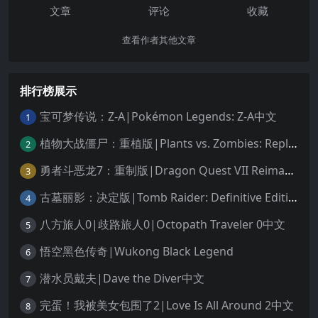
文章
评论
收藏
查看作者其他文章
排行榜展示
宝可梦传说：Z-A|Pokémon Legends: Z-A中文
1
植物大战僵尸：重植版|Plants vs. Zombies: Replanted中文
2
勇者斗恶龙7：重制版|Dragon Quest VII Reimagined中文
3
古墓丽影：决定版|Tomb Raider: Definitive Edition中文
4
八方旅人0|歧路旅人0|Octopath Traveler 0中文
5
悟空黑色传奇|Wukong Black Legend
6
潜水员戴夫|Dave the Diver中文
7
完蛋！我被美女包围了2|Love Is All Around 2中文
8