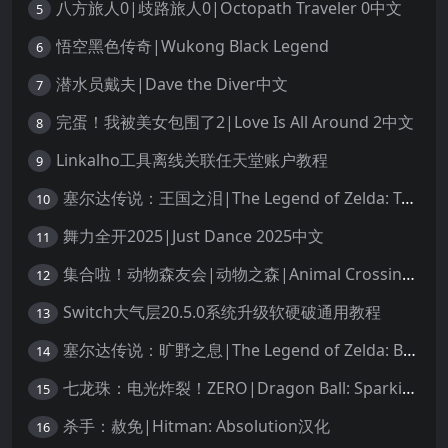
八方旅人0|歧路旅人0|Octopath Traveler 0中文
5
悟空黑色传奇|Wukong Black Legend
6
潜水员戴夫|Dave the Diver中文
7
完蛋！我被美女包围了2|Love Is All Around 2中文
8
Linkalho工具离线关联任天堂账户教程
9
塞尔达传说：王国之泪|The Legend of Zelda: Tears of the Kingdom中文
10
舞力全开2025|Just Dance 2025中文
11
集合啦！动物森友会|动物之森|Animal Crossing: New Horizons中文
12
Switch大气层20.5.0系统升级软硬破通用教程
13
塞尔达传说：旷野之息|The Legend of Zelda: Breath of the Wild中文
14
七龙珠：电光炸裂！ZERO|Dragon Ball: Sparking! Zero中文
15
杀手：赦免|Hitman: Absolution汉化
16