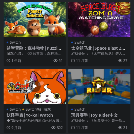
Switch
Switch
益智冒险：森林动物|Puzzle
太空祖马龙|Space Blast Zo
Adventures: Forest Animal
m A Matching Game
游戏介绍： 《益智冒险：森林动
游戏介绍： 《太空祖马龙》进入一
s
物》适合2岁及以上儿童使用的易于
个全新的太空爆炸僵尸世界——一
1 年前
51
11 月前
27
使用的谜题。以有趣...
个匹配的游戏。邪恶...
Switch
Switch热门游戏
Switch
妖怪手表|Yo-kai Watch
玩具赛手|Toy Rider中文
◆”妖怪手表”系列的原点已经发展
游戏介绍： 《玩具赛手》是一款赛
成了精美的高清图像，并登陆到Nin
车游戏，有很多动力、赛车、关卡
9 月前
302
11 月前
21
tendo S...
等等。微型开放世界...