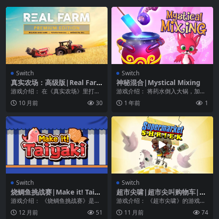
Switch
Switch
真实农场：高级版|Real Far
神秘混合|Mystical Mixing
m: Premium Edition中文
游戏介绍： 在《真实农场》里打造
游戏介绍： 将药水倒入大锅，加入
您的成功之路，体验最身临其境的
三叶草、骨头和羽毛，搅拌一下，
10 月前
30
1 年前
1
模拟农业人生。探索...
瞧——你就拥有了一...
Switch
Switch
烧鲷鱼挑战赛|Make it! Taiya
超市尖啸|超市尖叫购物车|Su
ki
permarket Shriek中文
游戏介绍： 《烧鲷鱼挑战赛》是时
游戏介绍： 《超市尖啸》的游戏玩
候挑战太极拳了！你能掌握这种传
法和定位有几分类似于《胡闹厨
12 月前
51
11 月前
74
统的日本甜食吗？尽...
房》系列，《胡闹厨房...