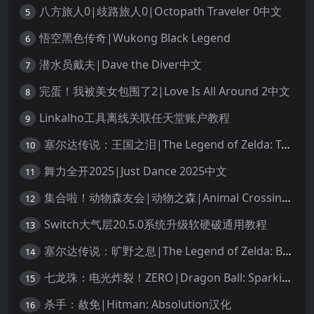
八方旅人0|歧路旅人0|Octopath Traveler 0中文
5
悟空黑色传奇|Wukong Black Legend
6
潜水员戴夫|Dave the Diver中文
7
完蛋！我被美女包围了2|Love Is All Around 2中文
8
Linkalho工具离线关联任天堂账户教程
9
塞尔达传说：王国之泪|The Legend of Zelda: Tears of the Kingdom中文
10
舞力全开2025|Just Dance 2025中文
11
集合啦！动物森友会|动物之森|Animal Crossing: New Horizons中文
12
Switch大气层20.5.0系统升级软硬破通用教程
13
塞尔达传说：旷野之息|The Legend of Zelda: Breath of the Wild中文
14
七龙珠：电光炸裂！ZERO|Dragon Ball: Sparking! Zero中文
15
杀手：赦免|Hitman: Absolution汉化
16