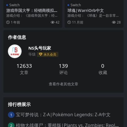
Switch
Switch
游戏帝国大亨：经销商模拟
球魂|WarriOrb中文
器|Game Empire Tycoon: D
游戏介绍： 《游戏帝国大亨：经销
游戏介绍： 《球魂》是一款非常奇
ealer Simulator
商模拟器》从小店到大帝国，你能
幻的动作冒险游戏，在球魂中，主
1 年前
42
11 月前
28
升级吗？ 潜入《游...
角是一名实力非凡的...
作者信息
NS头号玩家
等级
永久会员
12633
139
0
文章
评论
收藏
查看作者其他文章
排行榜展示
宝可梦传说：Z-A|Pokémon Legends: Z-A中文
1
植物大战僵尸：重植版|Plants vs. Zombies: Replanted中文
2