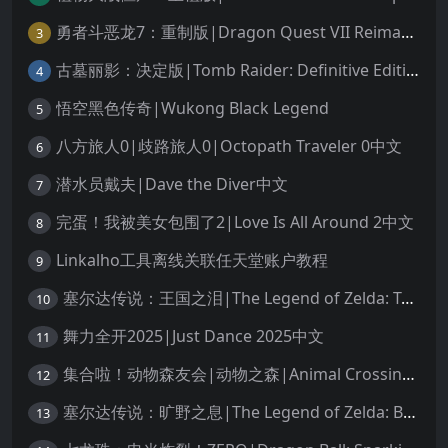
勇者斗恶龙7：重制版|Dragon Quest VII Reimagined中文
3
古墓丽影：决定版|Tomb Raider: Definitive Edition中文
4
悟空黑色传奇|Wukong Black Legend
5
八方旅人0|歧路旅人0|Octopath Traveler 0中文
6
潜水员戴夫|Dave the Diver中文
7
完蛋！我被美女包围了2|Love Is All Around 2中文
8
Linkalho工具离线关联任天堂账户教程
9
塞尔达传说：王国之泪|The Legend of Zelda: Tears of the Kingdom中文
10
舞力全开2025|Just Dance 2025中文
11
集合啦！动物森友会|动物之森|Animal Crossing: New Horizons中文
12
塞尔达传说：旷野之息|The Legend of Zelda: Breath of the Wild中文
13