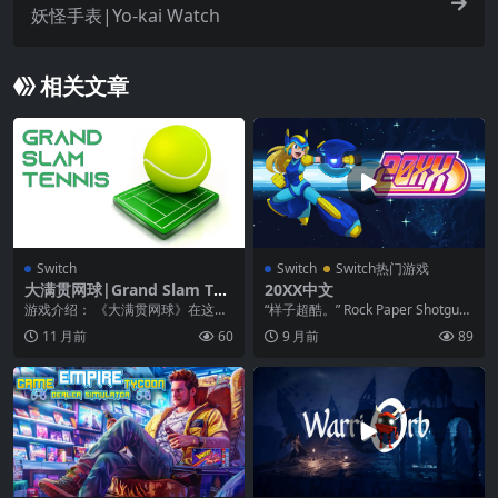
妖怪手表|Yo-kai Watch
相关文章
Switch
Switch
Switch热门游戏
大满贯网球|Grand Slam Ten
20XX中文
nis
游戏介绍： 《大满贯网球》在这款
“样子超酷。” Rock Paper Shotgun
高度逼真的网球游戏中参加 4 场大
“20XX 现在是我最期待...
11 月前
60
9 月前
89
满贯赛事。 在...