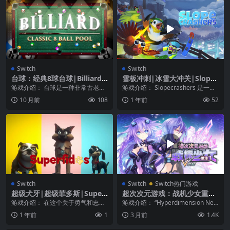
Switch
Switch
台球：经典8球台球|Billiard:
雪板冲刺|冰雪大冲关|Slopec
Classic 8 Ball Pool
rashers中文
游戏介绍： 台球是一种非常古老且
游戏介绍： Slopecrashers 是一款
流行的棋盘游戏，您必须在其中展
街机风格的滑雪竞速游戏，主角是
10 月前
108
1 年前
52
示您的灵巧性和准确...
一群...
Switch
Switch
Switch热门游戏
超级犬牙|超级菲多斯|Super
超次次元游戏：战机少女重生
fidos
3V世纪|Hyperdimension N
游戏介绍： 在这个关于勇气和忠诚
游戏介绍： “Hyperdimension Nep
eptunia Re;Birth3 V GENER
的冒险中，帮助肯尼、莱尼和麦克
tunia V”现在成为“Re...
1 年前
1
3 月前
1.4K
ATION中文
斯拯救人类。在这个...