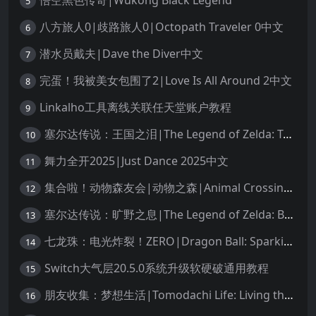
悟空黑色传奇|Wukong Black Legend
5
八方旅人0|歧路旅人0|Octopath Traveler 0中文
6
潜水员戴夫|Dave the Diver中文
7
完蛋！我被美女包围了2|Love Is All Around 2中文
8
Linkalho工具离线关联任天堂账户教程
9
塞尔达传说：王国之泪|The Legend of Zelda: Tears of the Kingdom中文
10
舞力全开2025|Just Dance 2025中文
11
集合啦！动物森友会|动物之森|Animal Crossing: New Horizons中文
12
塞尔达传说：旷野之息|The Legend of Zelda: Breath of the Wild中文
13
七龙珠：电光炸裂！ZERO|Dragon Ball: Sparking! Zero中文
14
Switch大气层20.5.0系统升级软硬破通用教程
15
朋友收集：梦想生活|Tomodachi Life: Living the Dream中文
16