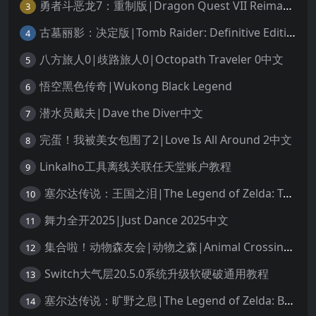
勇者斗恶龙7：重制版|Dragon Quest VII Reimagined中文
3
古墓丽影：决定版|Tomb Raider: Definitive Edition中文
4
八方旅人0|歧路旅人0|Octopath Traveler 0中文
5
悟空黑色传奇|Wukong Black Legend
6
潜水员戴夫|Dave the Diver中文
7
完蛋！我被美女包围了2|Love Is All Around 2中文
8
Linkalho工具离线关联任天堂账户教程
9
塞尔达传说：王国之泪|The Legend of Zelda: Tears of the Kingdom中文
10
舞力全开2025|Just Dance 2025中文
11
集合啦！动物森友会|动物之森|Animal Crossing: New Horizons中文
12
Switch大气层20.5.0系统升级软硬破通用教程
13
塞尔达传说：旷野之息|The Legend of Zelda: Breath of the Wild中文
14