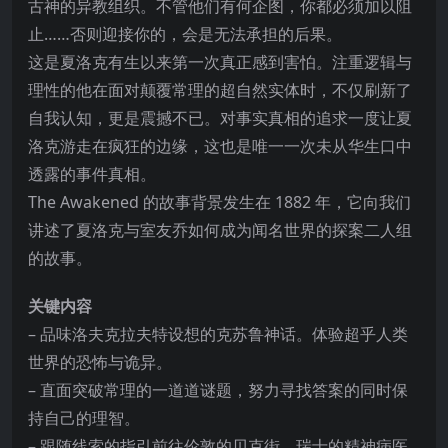
古神的异教组织。不管他们有何企图，你都必须加以阻
止……否则迎接你的，会是无法承担的后果。
这是夏洛克有生以来第一次真正感到害怕。注重逻辑与
理性的他在面对颠覆常理的超自然实体时，不仅刷新了
自我认知，更是震撼不已。对事实真相的追求一度让夏
洛克游走在疯狂的边缘，这也
是唯一一次未从华生口中
透露的事件真相。
The Awakened 的故事背景发生在 1882 年，它向我们
讲述了夏洛克与室友乔如何成为闻名世界的探案二人组
的故事。
关键内容
– 品味洛夫克拉夫特设想的克苏鲁神话。体验超乎人类
世界的恐怖与诡异。
– 直面突破常理的一道道谜题，努力寻找答案的同时保
持自己的理智。
– 跟随线索的指引前往伦敦的贝克街、瑞士的精神病医