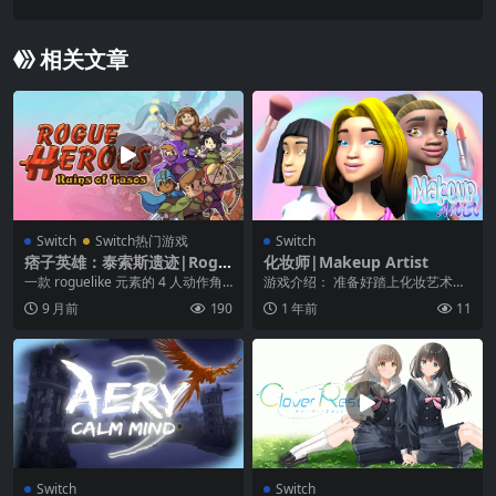
Punishments中文
相关文章
Switch
Switch热门游戏
Switch
痞子英雄：泰索斯遗迹|Rogu
化妆师|Makeup Artist
e Heroes: Ruins of Tasos中
一款 roguelike 元素的 4 人动作角
游戏介绍： 准备好踏上化妆艺术的
文
色扮演游戏，将程序生成的地下城
奇妙之旅吧！《化妆师》将带你进
9 月前
190
1 年前
11
与充...
入一个虚拟世界，在...
Switch
Switch