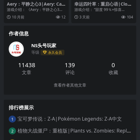
Aery：平静之心3|Aery: Cal
幸运四叶草：重启心语|Clove
m Mind 3
r Reset中文
游戏介绍： 《Aery：平静之心3》
游戏介绍： “甜度 99％×惊喜
是一种互动游戏体验，旨在放松你
1％”！？ 遇见的瞬间已然喜欢的青
10 月前
12
3 天前
104
的思想和灵魂。...
春百合文字游...
作者信息
NS头号玩家
等级
永久会员
11438
139
0
文章
评论
收藏
查看作者其他文章
排行榜展示
宝可梦传说：Z-A|Pokémon Legends: Z-A中文
1
植物大战僵尸：重植版|Plants vs. Zombies: Replanted中文
2