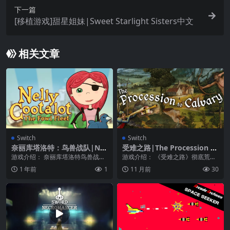
下一篇
[移植游戏]甜星姐妹|Sweet Starlight Sisters中文
相关文章
Switch
Switch
奈丽库塔洛特：鸟兽战队|Nel
受难之路|The Procession to
ly Cootalot: The Fowl Fleet
Calvary
游戏介绍： 奈丽库塔洛特鸟兽战队
游戏介绍： 《受难之路》彻底荒谬
游戏是一款解谜类游戏，在游戏
的出轨 哈扎！圣战结束！你的压迫
1 年前
1
11 月前
30
中，通过剧情去拯救一...
者已被消灭，上古...