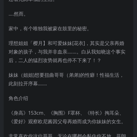
….然而。
家中，有个唯独我被蒙在鼓里的秘密。
理想姐姐「樱月】和可爱妹妹[花衣]，其实是父亲再婚
对象的孩子，与我并非血亲.……。白从我知晓这个事实
后，二人的猛烈攻势就再也停不下来了！？
妹妹（姐姐)想要扭曲哥哥（弟弟)的性癖！性福生活，
此刻拉开序幕.……
角色介绍
《身高》153cm、《胸围》F罩杯、《特长》掏耳朵、
《爱好》观察欧尼酱因父母再婚而成为你妹妹的女生。
非常喜欢你这位哥哥，无论在哪都会黏住你不放。开朗