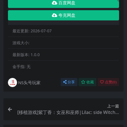
百度网盘
夸克网盘
最近更新:
2026-07-07
游戏大小:
最新版本:
1.0.0
金手指:
无
NS头号玩家
分享
收藏
点赞(
0
)
上一篇
[移植游戏]紫丁香：女巫和巫师|Lilac: side Witch a
nd wizard中文