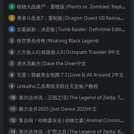
植物大战僵尸：重植版|Plants vs. Zombies: Replanted中文
2
勇者斗恶龙7：重制版|Dragon Quest VII Reimagined中文
3
古墓丽影：决定版|Tomb Raider: Definitive Edition中文
4
悟空黑色传奇|Wukong Black Legend
5
八方旅人0|歧路旅人0|Octopath Traveler 0中文
6
潜水员戴夫|Dave the Diver中文
7
完蛋！我被美女包围了2|Love Is All Around 2中文
8
Linkalho工具离线关联任天堂账户教程
9
塞尔达传说：王国之泪|The Legend of Zelda: Tears of the Kingdom中文
10
舞力全开2025|Just Dance 2025中文
11
集合啦！动物森友会|动物之森|Animal Crossing: New Horizons中文
12
塞尔达传说：旷野之息|The Legend of Zelda: Breath of the Wild中文
13