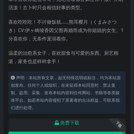
活泼！古卜时只会相信好事的类型。
喜欢吃吃吃！不讨做饭就……熊耳樱月（くまみさつ
き）CV:伊ヶ崎绫香因父图再婚而成为你姐姐的女生。1
分喜欢你，无条件宠溺着你。
温柔的治愈系女子，喜欢甜食与可爱的东西。厨艺精
湛，家务也是样样拿手！
声明：本站所有文章，如无特殊说明或标注，均为本站原
创发布。任何个人或组织，在未征得本站同意时，禁止复
制、盗用、采集、发布本站内容到任何网站、书籍等各类媒
体平台。如若本站内容侵犯了原著者的合法权益，可联系我
们进行处理。
免费下载
下载