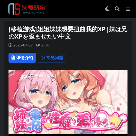
[移植游戏]姐姐妹妹想要扭曲我的XP|妹は兄
のXPを歪ませたい中文
2026-07-07
2.3K
详情介绍
常见问题