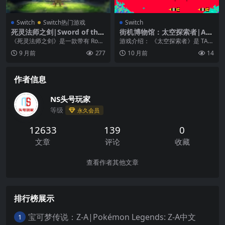
Switch
Switch热门游戏
Switch
死灵法师之剑|Sword of the
街机博物馆：太空探索者|Arc
Necromancer
ade Archives: Space Seeker
《死灵法师之剑》是一款带有 Rogu
游戏介绍： 《太空探索者》是 TAIT
e-like 元素的迷宫探索动作 RPG，
O 于 1981 年推出的一款混合策略
9 月前
277
10 月前
14
你...
和射...
作者信息
NS头号玩家
等级
永久会员
12633
139
0
文章
评论
收藏
查看作者其他文章
排行榜展示
宝可梦传说：Z-A|Pokémon Legends: Z-A中文
1