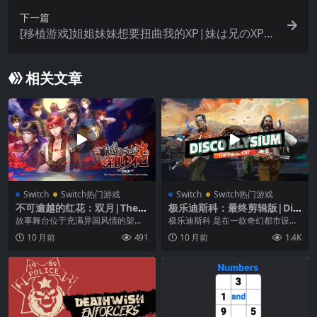
下一篇
[移植游戏]姐姐妹妹想要扭曲我的XP|妹は兄のXPを
歪ませたい中文
相关文章
Switch
Switch热门游戏
Switch
Switch热门游戏
不可逾越的红花：双月|The C
极乐迪斯科：最终剪辑版|Dis
rimson Flower that Divide
co Elysium: The Final Cut中
故事舞台位于充满异国风情的架空
极乐迪斯科 是在一款奇幻都市设定
s: Lunar Coupling中文
文
世界——登场人物们在涉及国家冲
下，极具开创性的硬汉风侦探类等
10 月前
491
10 月前
1.4K
突下所展开的浓郁爱情...
距视角RPG游戏。...