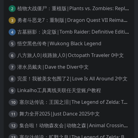
植物大战僵尸：重植版|Plants vs. Zombies: Replanted中文
2
勇者斗恶龙7：重制版|Dragon Quest VII Reimagined中文
3
古墓丽影：决定版|Tomb Raider: Definitive Edition中文
4
悟空黑色传奇|Wukong Black Legend
5
八方旅人0|歧路旅人0|Octopath Traveler 0中文
6
潜水员戴夫|Dave the Diver中文
7
完蛋！我被美女包围了2|Love Is All Around 2中文
8
Linkalho工具离线关联任天堂账户教程
9
塞尔达传说：王国之泪|The Legend of Zelda: Tears of the Kingdom中文
10
舞力全开2025|Just Dance 2025中文
11
集合啦！动物森友会|动物之森|Animal Crossing: New Horizons中文
12
塞尔达传说：旷野之息|The Legend of Zelda: Breath of the Wild中文
13