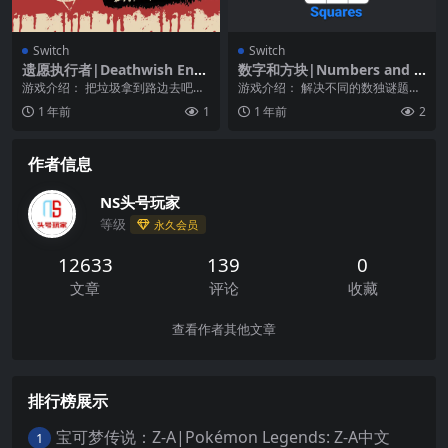
Switch
Switch
遗愿执行者|Deathwish Enfo
数字和方块|Numbers and S
rcers
quares
游戏介绍： 把垃圾拿到路边去吧！
游戏介绍： 解决不同的数独谜题，
那是1969年，一个邪恶的犯罪集团
从四种不同的难度中选择。
1 年前
1
1 年前
2
试图掌控旧金...
作者信息
NS头号玩家
等级
永久会员
12633
139
0
文章
评论
收藏
查看作者其他文章
排行榜展示
宝可梦传说：Z-A|Pokémon Legends: Z-A中文
1