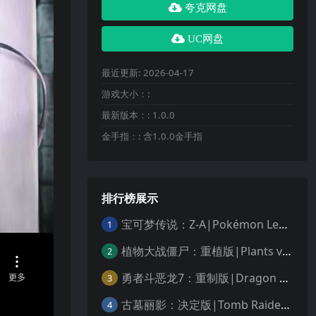
夸克网盘
UC网盘
最近更新:
2026-04-17
游戏大小：:
最新版本：:
1.0.0
金手指：:
含1.0.0金手指
排行榜展示
宝可梦传说：Z-A|Pokémon Legends: Z-A中文
1
植物大战僵尸：重植版|Plants vs. Zombies: Replanted中文
2
勇者斗恶龙7：重制版|Dragon Quest VII Reimagined中文
3
古墓丽影：决定版|Tomb Raider: Definitive Edition中文
4