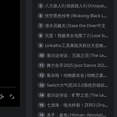
八方旅人0|歧路旅人0|Octopath Traveler 0中文
5
悟空黑色传奇|Wukong Black Legend
6
潜水员戴夫|Dave the Diver中文
7
完蛋！我被美女包围了2|Love Is All Around 2中文
8
Linkalho工具离线关联任天堂账户教程
9
塞尔达传说：王国之泪|The Legend of Zelda: Tears of the Kingdom中文
10
舞力全开2025|Just Dance 2025中文
11
集合啦！动物森友会|动物之森|Animal Crossing: New Horizons中文
12
Switch大气层20.5.0系统升级软硬破通用教程
13
塞尔达传说：旷野之息|The Legend of Zelda: Breath of the Wild中文
14
七龙珠：电光炸裂！ZERO|Dragon Ball: Sparking! Zero中文
15
。
杀手：赦免|Hitman: Absolution汉化
16