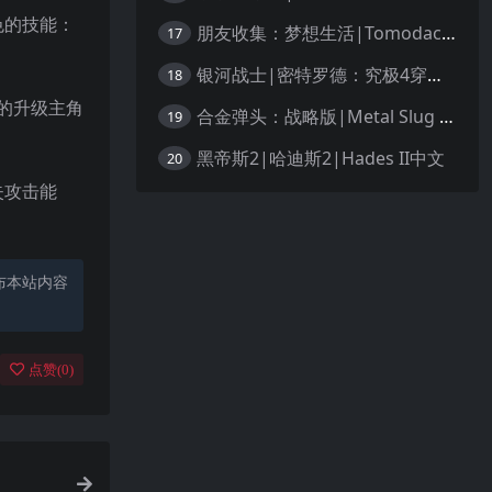
色的技能：
朋友收集：梦想生活|Tomodachi Life: Living the Dream中文
17
银河战士|密特罗德：究极4穿越未知|Metroid Prime 4: Beyond中文
18
的升级主角
合金弹头：战略版|Metal Slug Tactics中文
19
黑帝斯2|哈迪斯2|Hades II中文
20
失攻击能
布本站内容
点赞(
0
)