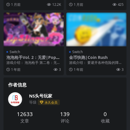
るの挑戦！
作 2.不建议用数据线传输系统文件
众多经典冒险游戏的开发者菅野广
1 月前
12.2K
1 月前
425
3.请勿使...
之所创作的代表作之...
Switch
Switch
泡泡枪手Vol. 2：无爱|PopSli
金币快跑|Coin Rush
nger Vol. 2 – Loveless
游戏介绍： 泡泡枪手 第二卷：无爱
游戏介绍： 要避开各种危险的障碍
带你踏上惊心动魄的全新冒险之
物，比如致命的尖刺、隐藏的门、
1 年前
3
1 年前
3
旅，JAVA 的...
旋转的闸门，还有从...
作者信息
NS头号玩家
等级
永久会员
12633
139
0
文章
评论
收藏