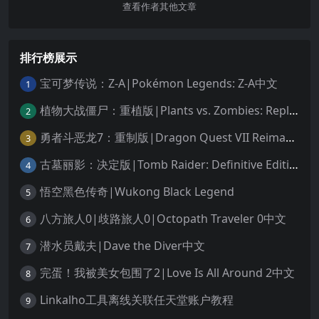
查看作者其他文章
排行榜展示
宝可梦传说：Z-A|Pokémon Legends: Z-A中文
1
植物大战僵尸：重植版|Plants vs. Zombies: Replanted中文
2
勇者斗恶龙7：重制版|Dragon Quest VII Reimagined中文
3
古墓丽影：决定版|Tomb Raider: Definitive Edition中文
4
悟空黑色传奇|Wukong Black Legend
5
八方旅人0|歧路旅人0|Octopath Traveler 0中文
6
潜水员戴夫|Dave the Diver中文
7
完蛋！我被美女包围了2|Love Is All Around 2中文
8
Linkalho工具离线关联任天堂账户教程
9