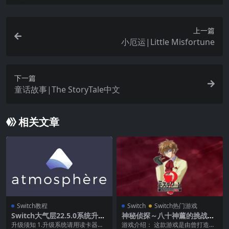
上一篇
小厄运|Little Misfortune
下一篇
童话故事|The StoryTale中文
相关文章
Switch教程
Switch
Switch热门游戏
Switch大气层22.5.0系统升级
神秘侦探～八十神薰的挑战！
软硬破通用教程
|ミステリート～八十神かお
升级须知 1.升级系统请用读卡器操
游戏介绍： 这款游戏是由曾打造过