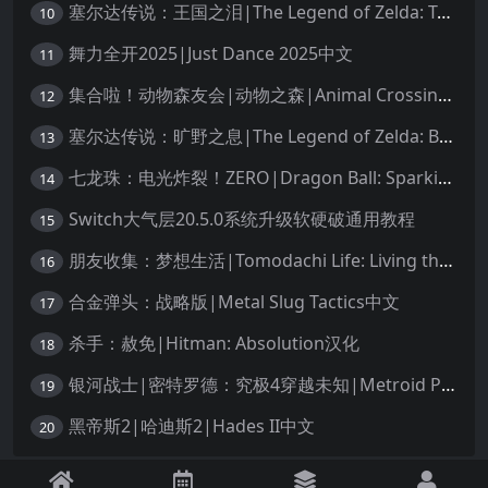
塞尔达传说：王国之泪|The Legend of Zelda: Tears of the Kingdom中文
10
舞力全开2025|Just Dance 2025中文
11
集合啦！动物森友会|动物之森|Animal Crossing: New Horizons中文
12
塞尔达传说：旷野之息|The Legend of Zelda: Breath of the Wild中文
13
七龙珠：电光炸裂！ZERO|Dragon Ball: Sparking! Zero中文
14
Switch大气层20.5.0系统升级软硬破通用教程
15
朋友收集：梦想生活|Tomodachi Life: Living the Dream中文
16
合金弹头：战略版|Metal Slug Tactics中文
17
杀手：赦免|Hitman: Absolution汉化
18
银河战士|密特罗德：究极4穿越未知|Metroid Prime 4: Beyond中文
19
黑帝斯2|哈迪斯2|Hades II中文
20