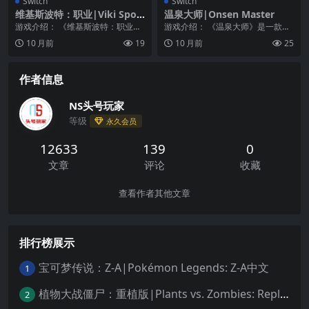
Switch
Switch
维基斯波特：职业|Viki Spott
温泉大师|Onsen Master
er: Professions
游戏介绍： 《维基斯波特：职业》
游戏介绍： 《温泉大师》是一款温
在这个游戏中，您必须踏上进入成
泉顾客管理游戏，玩家必须振兴整
10 月前
19
10 月前
25
人世界的旅程。与勇...
个幻想中的伊萨岛的...
作者信息
NS头号玩家
等级
永久会员
12633
139
0
文章
评论
收藏
查看作者其他文章
排行榜展示
宝可梦传说：Z-A|Pokémon Legends: Z-A中文
1
植物大战僵尸：重植版|Plants vs. Zombies: Replanted中文
2