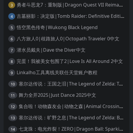
勇者斗恶龙7：重制版|Dragon Quest VII Reimagined中文
3
古墓丽影：决定版|Tomb Raider: Definitive Edition中文
4
悟空黑色传奇|Wukong Black Legend
5
八方旅人0|歧路旅人0|Octopath Traveler 0中文
6
潜水员戴夫|Dave the Diver中文
7
完蛋！我被美女包围了2|Love Is All Around 2中文
8
Linkalho工具离线关联任天堂账户教程
9
塞尔达传说：王国之泪|The Legend of Zelda: Tears of the Kingdom中文
10
舞力全开2025|Just Dance 2025中文
11
集合啦！动物森友会|动物之森|Animal Crossing: New Horizons中文
12
塞尔达传说：旷野之息|The Legend of Zelda: Breath of the Wild中文
13
七龙珠：电光炸裂！ZERO|Dragon Ball: Sparking! Zero中文
14