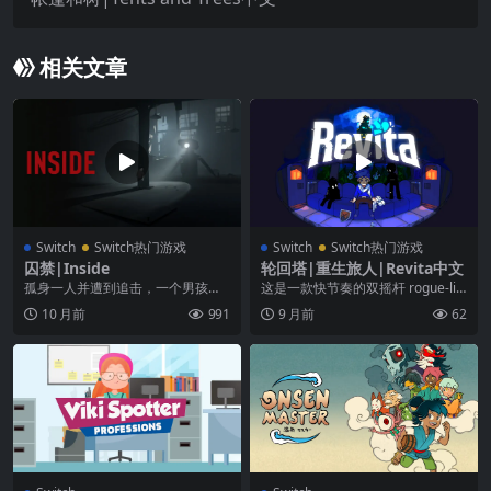
相关文章
Switch
Switch热门游戏
Switch
Switch热门游戏
囚禁|Inside
轮回塔|重生旅人|Revita中文
孤身一人并遭到追击，一个男孩发
这是一款快节奏的双摇杆 rogue-lik
现自己深深陷入了一个黑暗计划。
e 平台跳跃动作游戏。攀登一座阴
10 月前
991
9 月前
62
云笼罩...