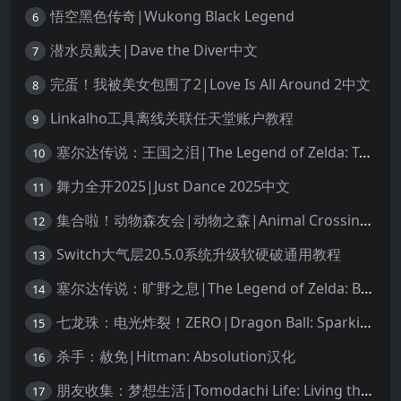
悟空黑色传奇|Wukong Black Legend
6
潜水员戴夫|Dave the Diver中文
7
完蛋！我被美女包围了2|Love Is All Around 2中文
8
Linkalho工具离线关联任天堂账户教程
9
塞尔达传说：王国之泪|The Legend of Zelda: Tears of the Kingdom中文
10
舞力全开2025|Just Dance 2025中文
11
集合啦！动物森友会|动物之森|Animal Crossing: New Horizons中文
12
Switch大气层20.5.0系统升级软硬破通用教程
13
塞尔达传说：旷野之息|The Legend of Zelda: Breath of the Wild中文
14
七龙珠：电光炸裂！ZERO|Dragon Ball: Sparking! Zero中文
15
杀手：赦免|Hitman: Absolution汉化
16
朋友收集：梦想生活|Tomodachi Life: Living the Dream中文
17