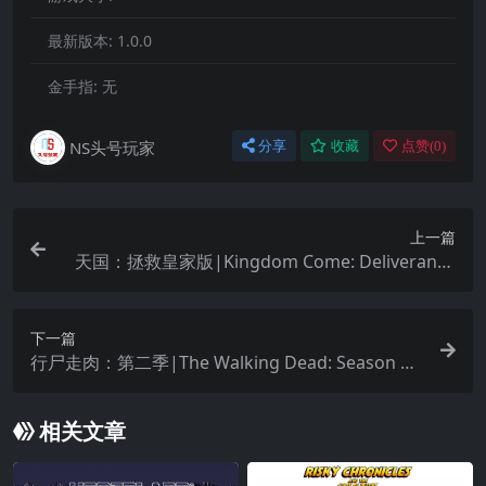
最新版本:
1.0.0
金手指:
无
NS头号玩家
分享
收藏
点赞(
0
)
上一篇
天国：拯救皇家版|Kingdom Come: Deliverance
– Royal Edition中文
下一篇
行尸走肉：第二季|The Walking Dead: Season T
wo中文
相关文章