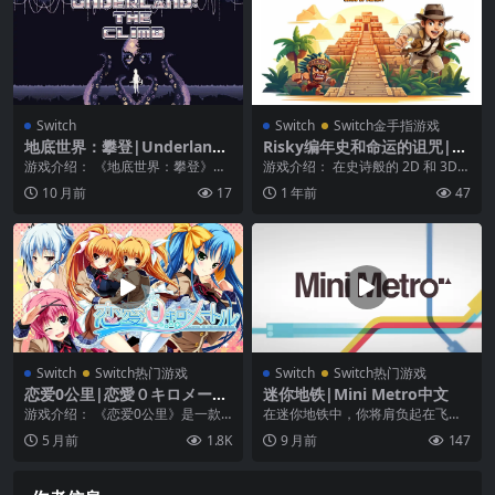
Switch
Switch
Switch金手指游戏
地底世界：攀登|Underland:
Risky编年史和命运的诅咒|Ri
The Climb
sky Chronicles and the Cur
游戏介绍： 《地底世界：攀登》是
游戏介绍： 在史诗般的 2D 和 3D
se of Destiny
一款平台益智游戏，是前作《地底
冒险中扮演我们无所畏惧的冒险家
10 月前
17
1 年前
47
世界》的直接续集，...
Risk...
Switch
Switch热门游戏
Switch
Switch热门游戏
恋爱0公里|恋愛０キロメート
迷你地铁|Mini Metro中文
ル中文
游戏介绍： 《恋爱0公里》是一款
在迷你地铁中，你将肩负起在飞速
充满选择的创新游戏。 游戏的结局
发展的城市中涉及地铁的重要任
5 月前
1.8K
9 月前
147
将根据玩家的抉择...
务。城市最初只有三个地...