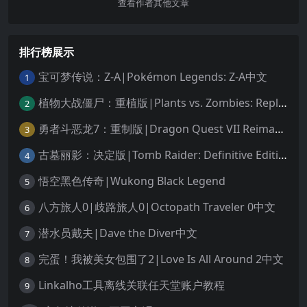
查看作者其他文章
排行榜展示
宝可梦传说：Z-A|Pokémon Legends: Z-A中文
1
植物大战僵尸：重植版|Plants vs. Zombies: Replanted中文
2
勇者斗恶龙7：重制版|Dragon Quest VII Reimagined中文
3
古墓丽影：决定版|Tomb Raider: Definitive Edition中文
4
悟空黑色传奇|Wukong Black Legend
5
八方旅人0|歧路旅人0|Octopath Traveler 0中文
6
潜水员戴夫|Dave the Diver中文
7
完蛋！我被美女包围了2|Love Is All Around 2中文
8
Linkalho工具离线关联任天堂账户教程
9