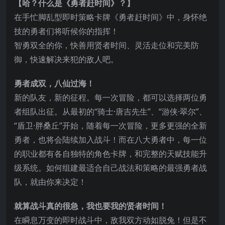
【哈？什么是《勇者赶时间》？】
在手忙脚乱型即时策略卡牌《勇者赶时间》中，身怀绝
技的勇者们将听候你的指挥！
智勇双全的你，快善用贤者时间、灵活走位和完美防
御，快速解决来犯的敌人吧。
勇者成双，八仙过海！
新的队友，新的征程。每一次冒险，都可以选择两位勇
者组队出征。从最初的“骑士
·唐吉先生”、“游侠·翠尔”、
“盾卫·胖桑丘”开始，随着每一次冒险，更多更强的全新
勇者，也将会陆续加入战斗！而在八大勇者中，每一位
的职业都有各自独特的角色卡牌，和完整的天赋技能升
级系统。如何组建最适合自己战法和策略的最强勇者战
队，就由你来决定！
就算战斗真的很急，我也要我的贤者时间！
在瞬息万变的即时战斗中，敌我双方动如脱兔！但是不