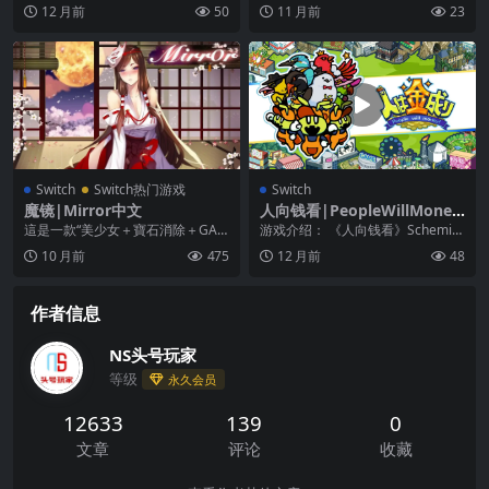
个为森林过冬做准备的德鲁伊。以
的冒险游戏，有意思的是将《地牢
12 月前
50
11 月前
23
自己的节奏穿越小路...
爬行》的风格充分的融...
Switch
Switch热门游戏
Switch
魔镜|Mirror中文
人向钱看|PeopleWillMoney
中文
這是一款“美少女＋寶石消除＋GAL
游戏介绍： 《人向钱看》Schemin
GAME”結合的遊戲。你在异世界里
g决定谁获胜！？管理棋盘游戏。
10 月前
475
12 月前
48
邂逅各种各样...
这个游戏是...
作者信息
NS头号玩家
等级
永久会员
12633
139
0
文章
评论
收藏