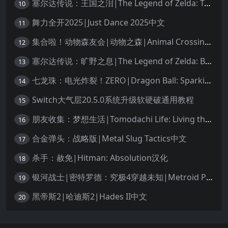
塞尔达传说：王国之泪|The Legend of Zelda: Tears of the Kingdom中文
10
舞力全开2025|Just Dance 2025中文
11
集合啦！动物森友会|动物之森|Animal Crossing: New Horizons中文
12
塞尔达传说：旷野之息|The Legend of Zelda: Breath of the Wild中文
13
七龙珠：电光炸裂！ZERO|Dragon Ball: Sparking! Zero中文
14
Switch大气层20.5.0系统升级软硬破通用教程
15
朋友收集：梦想生活|Tomodachi Life: Living the Dream中文
16
合金弹头：战略版|Metal Slug Tactics中文
17
杀手：赦免|Hitman: Absolution汉化
18
银河战士|密特罗德：究极4穿越未知|Metroid Prime 4: Beyond中文
19
黑帝斯2|哈迪斯2|Hades II中文
20