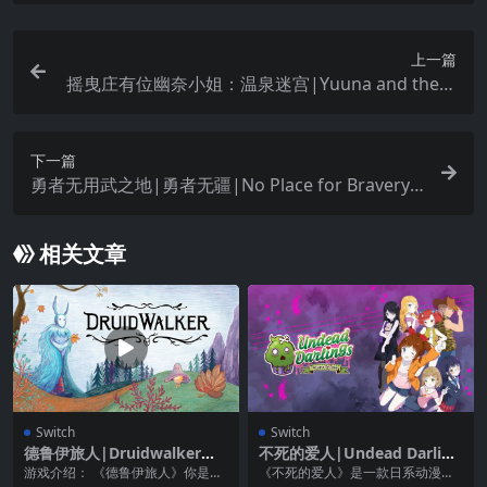
上一篇
摇曳庄有位幽奈小姐：温泉迷宫|Yuuna and the H
aunted Hot Springs: The Thrilling Steamy Maze
Kiwami中文
下一篇
勇者无用武之地|勇者无疆|No Place for Bravery
中文
相关文章
Switch
Switch
德鲁伊旅人|Druidwalker中
不死的爱人|Undead Darling
文
s
游戏介绍： 《德鲁伊旅人》你是一
《不死的爱人》是一款日系动漫类