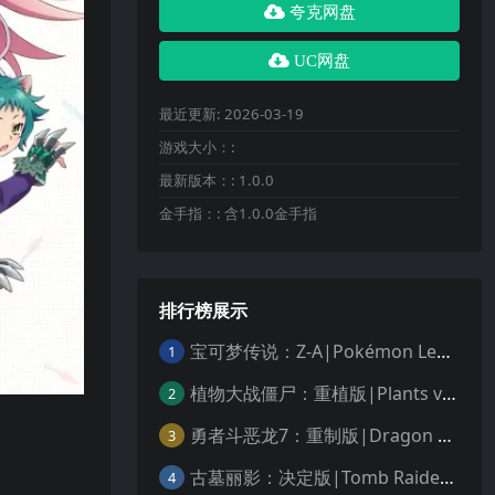
夸克网盘
UC网盘
最近更新:
2026-03-19
游戏大小：:
最新版本：:
1.0.0
金手指：:
含1.0.0金手指
排行榜展示
宝可梦传说：Z-A|Pokémon Legends: Z-A中文
1
植物大战僵尸：重植版|Plants vs. Zombies: Replanted中文
2
勇者斗恶龙7：重制版|Dragon Quest VII Reimagined中文
3
古墓丽影：决定版|Tomb Raider: Definitive Edition中文
4