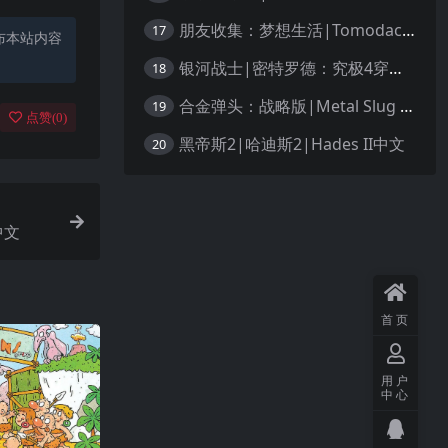
朋友收集：梦想生活|Tomodachi Life: Living the Dream中文
17
布本站内容
银河战士|密特罗德：究极4穿越未知|Metroid Prime 4: Beyond中文
18
合金弹头：战略版|Metal Slug Tactics中文
19
点赞(
0
)
黑帝斯2|哈迪斯2|Hades II中文
20
中文
首页
用户
中心