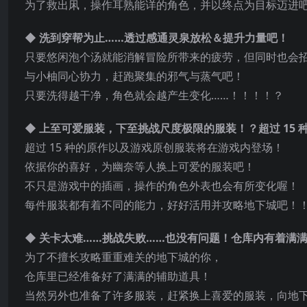
为了救出凩，操作耳熟能详的角色，并以终点为目标迈进
◆ 洗到穿帮为止……透过感通灵泉放松＆提升力量吧！
只要悠闲泡个汤就能消解冒险所带来的疲劳，但同时也会
与小柚同心协力，赶跑聚集的邪气与蒸气吧！
只要洗得越干净，角色就会越产生变化……！！！！？
◆ 上至可爱服装，下至挑战尺度极限的服装！？超过 15 
超过 15 种的原作以及游戏原创服装将在游戏内登场！
依据你的喜好，为幽奈等人换上可爱的服装吧！
不只是游戏中的插画，操作的角色外表也会有所变化喔！
每件服装都有着不同的能力，好好活用并攻略地下城吧！
◆ 关卡太难……挑战失败……也没有问题！仓库内有着满
为了不擅长攻略重重难关的地下城的你，
仓库里已经准备好了满满的辅助道具！
当然另外也准备了许多服装，赶紧换上喜爱的服装，向地