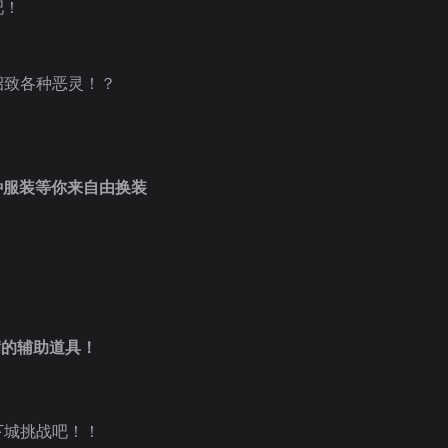
吧！
招致各种恶灵！？
种服装等你来自由换装
！
满的辅助道具！
下城挑战吧！！