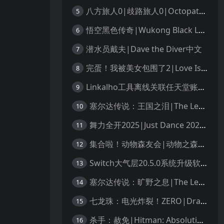
八方旅人0|歧路旅人0|Octopath Traveler 0中文
5
悟空黑色传奇|Wukong Black Legend
6
潜水员戴夫|Dave the Diver中文
7
完蛋！我被美女包围了2|Love Is All Around 2中文
8
Linkalho工具离线关联任天堂账户教程
9
塞尔达传说：王国之泪|The Legend of Zelda: Tears of the Kingdom中文
10
舞力全开2025|Just Dance 2025中文
11
集合啦！动物森友会|动物之森|Animal Crossing: New Horizons中文
12
Switch大气层20.5.0系统升级软硬破通用教程
13
塞尔达传说：旷野之息|The Legend of Zelda: Breath of the Wild中文
14
七龙珠：电光炸裂！ZERO|Dragon Ball: Sparking! Zero中文
15
杀手：赦免|Hitman: Absolution汉化
16