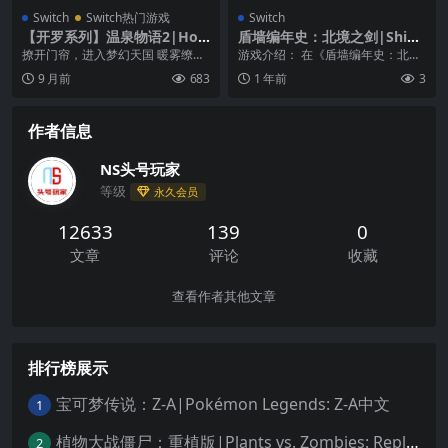
Switch
Switch热门游戏
Switch
【开罗系列】温泉物语2|Hot
盾墙编年史：北境之剑|Shiel
Spring Story 2中文
dwall Chronicles: Swords o
撩开门帘，进入梦幻天国 暖雾缭绕
游戏介绍： 在《盾墙编年史：北方
f the North
的温泉旅馆游戏 新增瓦缸温泉、足
之剑》中，你将带领一支雇佣军队
9 月前
683
1 年前
3
部温泉、露天温泉...
伍，前往危险且寒冷...
作者信息
NS头号玩家
等级
永久会员
12633
139
0
文章
评论
收藏
查看作者其他文章
排行榜展示
宝可梦传说：Z-A|Pokémon Legends: Z-A中文
1
植物大战僵尸：重植版|Plants vs. Zombies: Replanted中文
2