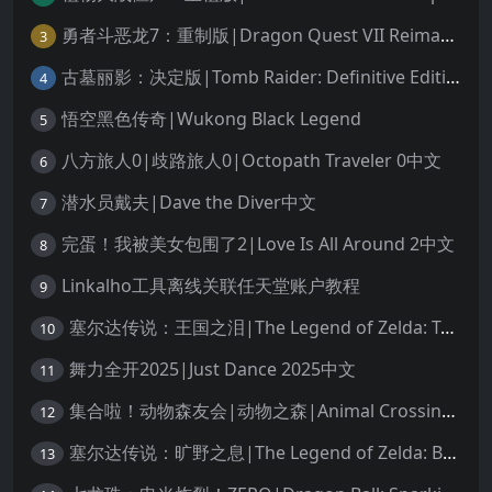
勇者斗恶龙7：重制版|Dragon Quest VII Reimagined中文
3
古墓丽影：决定版|Tomb Raider: Definitive Edition中文
4
悟空黑色传奇|Wukong Black Legend
5
八方旅人0|歧路旅人0|Octopath Traveler 0中文
6
潜水员戴夫|Dave the Diver中文
7
完蛋！我被美女包围了2|Love Is All Around 2中文
8
Linkalho工具离线关联任天堂账户教程
9
塞尔达传说：王国之泪|The Legend of Zelda: Tears of the Kingdom中文
10
舞力全开2025|Just Dance 2025中文
11
集合啦！动物森友会|动物之森|Animal Crossing: New Horizons中文
12
塞尔达传说：旷野之息|The Legend of Zelda: Breath of the Wild中文
13