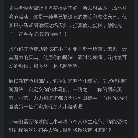
陆马希悦希望让世界变得更美好，所以想举办一场小马
湾节活动，这是一种早已被遗忘的友谊和魔法庆典。但
某只小马试图破坏这场庆典，打算偷走蛋糕，放跑兔
子，甚至弄脏琪琪的画作！
只有你才能帮助希悦在小马利亚举办一场前所未见、最
具魔力的庆典。使用你的魔法上演时装表演，寻找最可
爱的动物，和飞马一起飞翔等等。
解锁新
技能和饰品，包括新的帽子和珠宝、旱冰鞋和时
尚魔法，自定义你的小马们。一路之上，你的朋友英
奇、小艺、力力和琪琪都会为你伸出援手。而且你还能
邀请另一位玩家来玩多人小游戏喔！
小马们需要你才能让小马湾节令人毕生难忘。你能否找
出神秘的派对扫兴人物，顺利将魔法带回来呢？