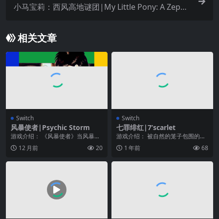
小马宝莉：西风高地谜团|My Little Pony: A Zephy
r Heights Mystery中文
相关文章
Switch
Switch
风暴使者|Psychic Storm
七罪绯红|7’scarlet
游戏介绍： 《风暴使者》当风暴使
游戏介绍： 被自然的笼子包围的城
者超级武器穿越银河系时，人类的
市，奥音里。 一年前，在这个城
12 月前
20
1 年前
68
最后希望寄托在它们...
市，她的哥哥毅然消...