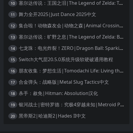
塞尔达传说：王国之泪|The Legend of Zelda: Tears of the Kingdom中文
10
舞力全开2025|Just Dance 2025中文
11
集合啦！动物森友会|动物之森|Animal Crossing: New Horizons中文
12
塞尔达传说：旷野之息|The Legend of Zelda: Breath of the Wild中文
13
七龙珠：电光炸裂！ZERO|Dragon Ball: Sparking! Zero中文
14
Switch大气层20.5.0系统升级软硬破通用教程
15
朋友收集：梦想生活|Tomodachi Life: Living the Dream中文
16
合金弹头：战略版|Metal Slug Tactics中文
17
杀手：赦免|Hitman: Absolution汉化
18
银河战士|密特罗德：究极4穿越未知|Metroid Prime 4: Beyond中文
19
黑帝斯2|哈迪斯2|Hades II中文
20