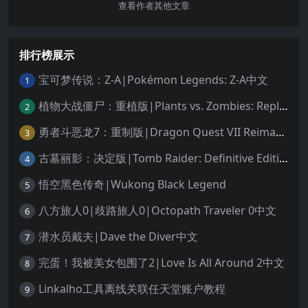
查看作者其他文章
排行榜展示
宝可梦传说：Z-A|Pokémon Legends: Z-A中文
1
植物大战僵尸：重植版|Plants vs. Zombies: Replanted中文
2
勇者斗恶龙7：重制版|Dragon Quest VII Reimagined中文
3
古墓丽影：决定版|Tomb Raider: Definitive Edition中文
4
悟空黑色传奇|Wukong Black Legend
5
八方旅人0|歧路旅人0|Octopath Traveler 0中文
6
潜水员戴夫|Dave the Diver中文
7
完蛋！我被美女包围了2|Love Is All Around 2中文
8
Linkalho工具离线关联任天堂账户教程
9