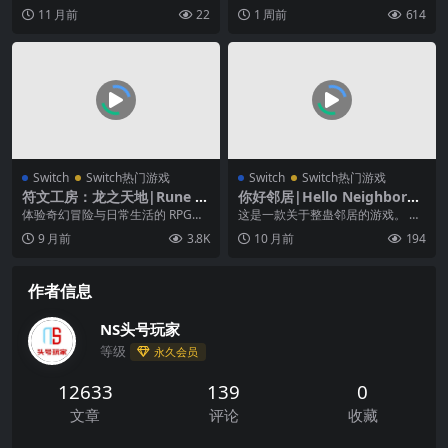
款很有挑战性的解密游戏。在这个
之旅。 把健身变成有趣、充满动力
11 月前
22
1 周前
614
游戏中，您最宝贵的...
且互动的体验。 ...
Switch
Switch热门游戏
Switch
Switch热门游戏
符文工房：龙之天地|Rune F
你好邻居|Hello Neighbor中
actory: Guardians of Azum
文
体验奇幻冒险与日常生活的 RPG
这是一款关于整蛊邻居的游戏。 游
a中文
《符文工房》系列最新作。本作将
戏中，玩家是一名小镇居民，你的
9 月前
3.8K
10 月前
194
以东方国度“东国”...
对面住着一个表面上...
作者信息
NS头号玩家
等级
永久会员
12633
139
0
文章
评论
收藏