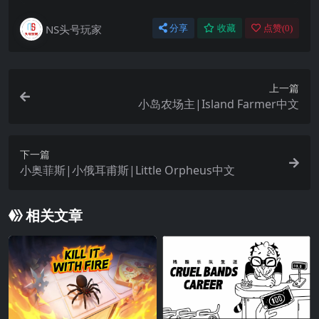
NS头号玩家
分享
收藏
点赞(
0
)
上一篇
小岛农场主|Island Farmer中文
下一篇
小奥菲斯|小俄耳甫斯|Little Orpheus中文
相关文章