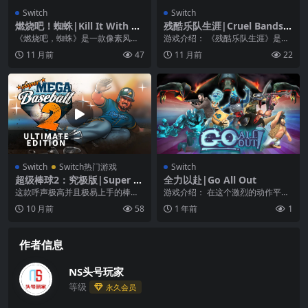
Switch
Switch
燃烧吧！蜘蛛|Kill It With Fir
残酷乐队生涯|Cruel Bands C
e中文
areer中文
《燃烧吧，蜘蛛》是一款像素风格
游戏介绍： 《残酷乐队生涯》是一
的第一人称视角休闲益智游戏 。在
款风格独特的独立策略类游戏，在
11 月前
47
11 月前
22
游戏中你目的很简单...
游戏中玩家将要控制...
Switch
Switch热门游戏
Switch
超级棒球2：究极版|Super M
全力以赴|Go All Out
ega Baseball 2: Ultimate Ed
这款呼声极高并且极易上手的棒球
游戏介绍： 在这个激烈的动作平台
ition
模拟游戏如今重磅归来，开启第二
格斗游戏中，成为最后的赢家！
10 月前
58
1 年前
1
季。系好你的运动鞋，...
作者信息
NS头号玩家
等级
永久会员