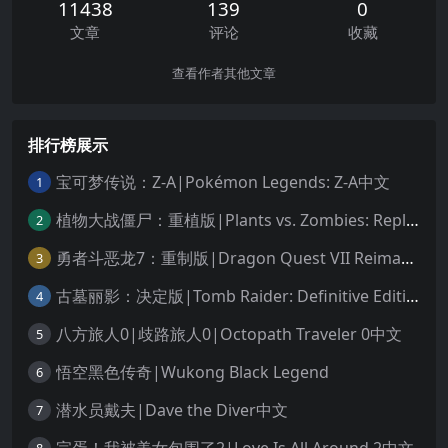
11438
139
0
文章
评论
收藏
查看作者其他文章
排行榜展示
宝可梦传说：Z-A|Pokémon Legends: Z-A中文
1
植物大战僵尸：重植版|Plants vs. Zombies: Replanted中文
2
勇者斗恶龙7：重制版|Dragon Quest VII Reimagined中文
3
古墓丽影：决定版|Tomb Raider: Definitive Edition中文
4
八方旅人0|歧路旅人0|Octopath Traveler 0中文
5
悟空黑色传奇|Wukong Black Legend
6
潜水员戴夫|Dave the Diver中文
7
完蛋！我被美女包围了2|Love Is All Around 2中文