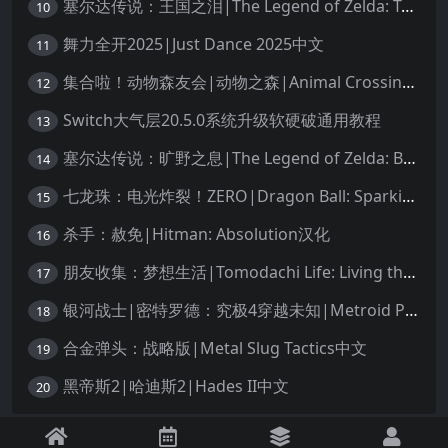
塞尔达传说：王国之泪|The Legend of Zelda: Tears of the Kingdom中文
10
舞力全开2025|Just Dance 2025中文
11
集合啦！动物森友会|动物之森|Animal Crossing: New Horizons中文
12
Switch大气层20.5.0系统升级软硬破通用教程
13
塞尔达传说：旷野之息|The Legend of Zelda: Breath of the Wild中文
14
七龙珠：电光炸裂！ZERO|Dragon Ball: Sparking! Zero中文
15
杀手：赦免|Hitman: Absolution汉化
16
朋友收集：梦想生活|Tomodachi Life: Living the Dream中文
17
银河战士|密特罗德：究极4穿越未知|Metroid Prime 4: Beyond中文
18
合金弹头：战略版|Metal Slug Tactics中文
19
黑帝斯2|哈迪斯2|Hades II中文
20