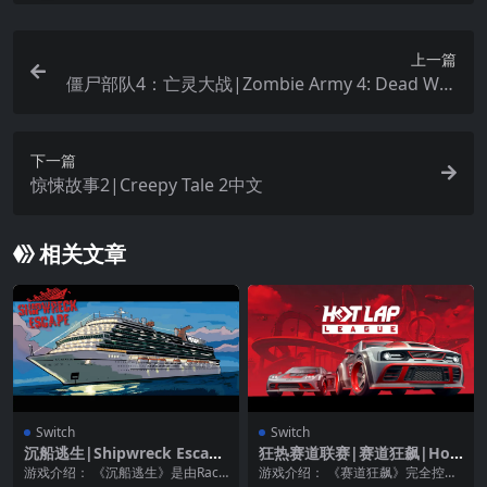
上一篇
僵尸部队4：亡灵大战|Zombie Army 4: Dead War
中文
下一篇
惊悚故事2|Creepy Tale 2中文
相关文章
Switch
Switch
沉船逃生|Shipwreck Escape
狂热赛道联赛|赛道狂飙|Hot
中文
Lap League中文
游戏介绍： 《沉船逃生》是由Racc
游戏介绍： 《赛道狂飙》完全控制