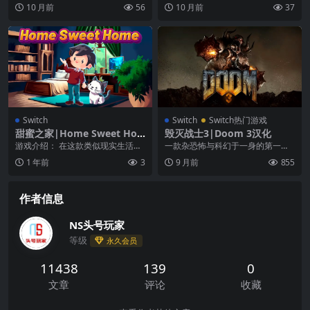
oons Studio开发制作发行的一款生
您的车辆，完善您的驾驶，并证明
10 月前
56
10 月前
37
存...
您在 Hot La...
Switch
Switch
Switch热门游戏
甜蜜之家|Home Sweet Ho
毁灭战士3|Doom 3汉化
me
游戏介绍： 在这款类似现实生活的
一款杂恐怖与科幻于一身的第一人
游戏中，你可以工作、娱乐，还可
称射击游戏。游戏故事除了英文名
1 年前
3
9 月前
855
以通过锻炼来保持健...
称外，并未有完全跟随...
作者信息
NS头号玩家
等级
永久会员
11438
139
0
文章
评论
收藏