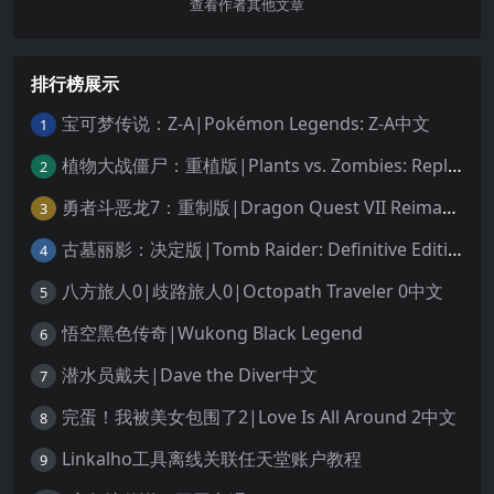
查看作者其他文章
排行榜展示
宝可梦传说：Z-A|Pokémon Legends: Z-A中文
1
植物大战僵尸：重植版|Plants vs. Zombies: Replanted中文
2
勇者斗恶龙7：重制版|Dragon Quest VII Reimagined中文
3
古墓丽影：决定版|Tomb Raider: Definitive Edition中文
4
八方旅人0|歧路旅人0|Octopath Traveler 0中文
5
悟空黑色传奇|Wukong Black Legend
6
潜水员戴夫|Dave the Diver中文
7
完蛋！我被美女包围了2|Love Is All Around 2中文
8
Linkalho工具离线关联任天堂账户教程
9