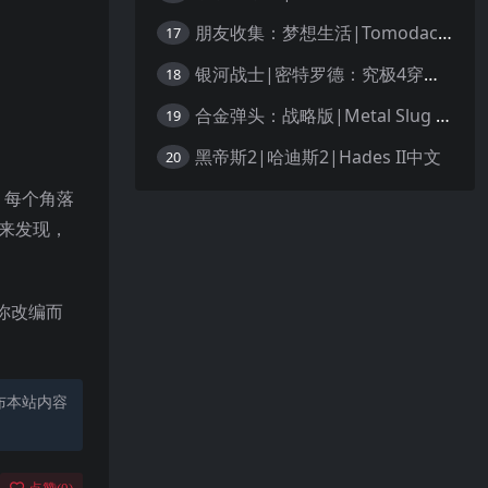
朋友收集：梦想生活|Tomodachi Life: Living the Dream中文
17
银河战士|密特罗德：究极4穿越未知|Metroid Prime 4: Beyond中文
18
合金弹头：战略版|Metal Slug Tactics中文
19
黑帝斯2|哈迪斯2|Hades II中文
20
，每个角落
你来发现，
你改编而
布本站内容