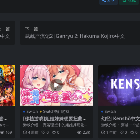
分享
收藏
上一篇
下一篇
on中文
武藏严流记2|Ganryu 2: Hakuma Kojiro中文
Switch
Switch热门游戏
Switch
管主
[移植游戏]姐姐妹妹想要扭曲我
幻径|Kenshō中文
e 2
的XP|妹は兄のXPを歪ませたい
与传奇名
游戏介绍： 宛若理想中的姐姐具现化
游戏介绍： 穿越一个
中文
故事，
般，温柔体贴的治愈系姐姐【樱月」。
始一段神奇的旅程，在
169
4 周前
0
0
2.3K
1 年前
0
0
俏皮活泼，...
间和空间扭...