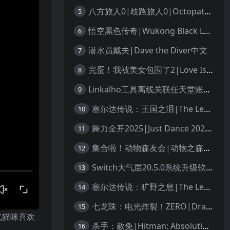
八方旅人0|歧路旅人0|Octopath Traveler 0中文
5
悟空黑色传奇|Wukong Black Legend
6
潜水员戴夫|Dave the Diver中文
7
完蛋！我被美女包围了2|Love Is All Around 2中文
8
Linkalho工具离线关联任天堂账户教程
9
塞尔达传说：王国之泪|The Legend of Zelda: Tears of the Kingdom中文
10
舞力全开2025|Just Dance 2025中文
11
集合啦！动物森友会|动物之森|Animal Crossing: New Horizons中文
12
Switch大气层20.5.0系统升级软硬破通用教程
13
塞尔达传说：旷野之息|The Legend of Zelda: Breath of the Wild中文
14
七龙珠：电光炸裂！ZERO|Dragon Ball: Sparking! Zero中文
15
气猫咪喜欢
杀手：赦免|Hitman: Absolution汉化
16