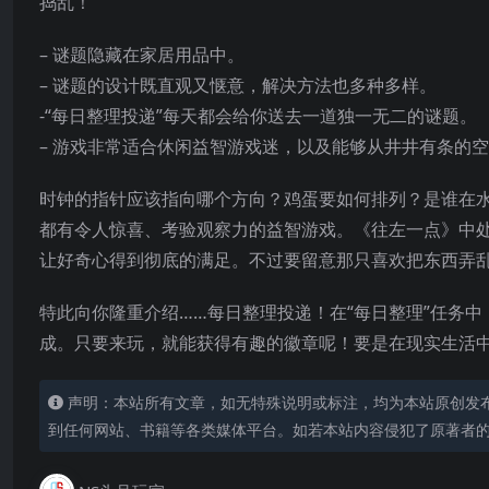
捣乱！
– 谜题隐藏在家居用品中。
– 谜题的设计既直观又惬意，解决方法也多种多样。
-“每日整理投递”每天都会给你送去一道独一无二的谜题。
– 游戏非常适合休闲益智游戏迷，以及能够从井井有条的
时钟的指针应该指向哪个方向？鸡蛋要如何排列？是谁在
都有令人惊喜、考验观察力的益智游戏。《往左一点》中处
让好奇心得到
彻底的满足。不过要留意那只喜欢把东西弄
特此向你隆重介绍……每日整理投递！在“每日整理”任务
成。只要来玩，就能获得有趣的徽章呢！要是在现实生活
声明：本站所有文章，如无特殊说明或标注，均为本站原创发
到任何网站、书籍等各类媒体平台。如若本站内容侵犯了原著者