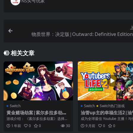
NS头号玩家
物质世界：决定版|Outward: Definitive Editi
相关文章
Switch
Switch
Switch热门游戏
黄金赌场劫案|索尔多拉多劫案|
油管up主的幸福生活2|油
Sol Dorado Heist
播的生活2|Youtubers Lif
游戏介绍： 《索尔多拉多劫案》选择你
成为全球最佳 Youtube 主播！
中文
的道路，解开Sol Dorado Heist...
人合作，探索名城，找出隐藏的
1 年前
0
0
30
9 月前
0
0
并...