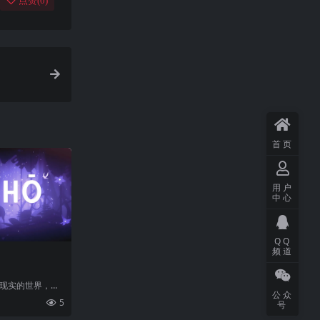
点赞(
0
)
首页
用户
中心
QQ
频道
超现实的世界，开
公众
那里，自然、时
5
号