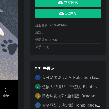
夸克网盘
UC网盘
最近更新:
2026-03-05
游戏大小:
最新版本:
3.6.0
金手指:
无
排行榜展示
宝可梦传说：Z-A|Pokémon Legends: Z-A中文
1
植物大战僵尸：重植版|Plants vs. Zombies: Replanted中文
2
勇者斗恶龙7：重制版|Dragon Quest VII Reimagined中文
3
古墓丽影：决定版|Tomb Raider: Definitive Edition中文
4