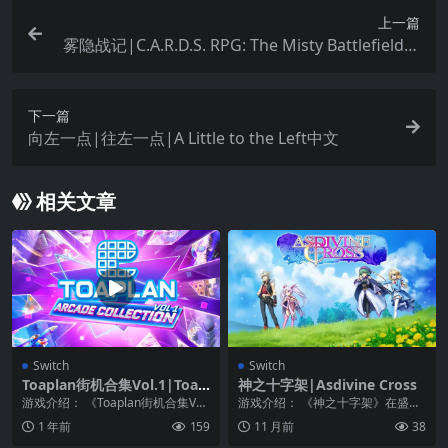
上一篇
雾隐战记|C.A.R.D.S. RPG: The Misty Battlefield中
文
下一篇
向左一点|往左一点|A Little to the Left中文
相关文章
Switch
Switch
Toaplan街机合集Vol.1|Toap
神之十字架|Asdivine Cross
lan Arcade Collection Vol.1
游戏介绍： 《Toaplan街机合集Vol.
游戏介绍： 《神之十字架》在盛大
1》八个传奇人物，一个爆炸性的包
的奇幻RPG中承担光影的命运拯救A
1 年前
159
11 月前
38
裹。...
sdivine...