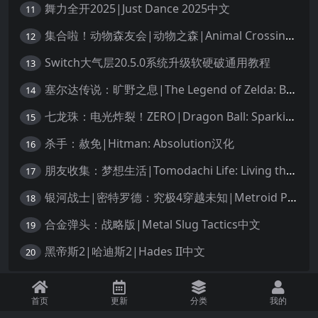
舞力全开2025|Just Dance 2025中文
11
集合啦！动物森友会|动物之森|Animal Crossing: New Horizons中文
12
Switch大气层20.5.0系统升级软硬破通用教程
13
塞尔达传说：旷野之息|The Legend of Zelda: Breath of the Wild中文
14
七龙珠：电光炸裂！ZERO|Dragon Ball: Sparking! Zero中文
15
杀手：赦免|Hitman: Absolution汉化
16
朋友收集：梦想生活|Tomodachi Life: Living the Dream中文
17
银河战士|密特罗德：究极4穿越未知|Metroid Prime 4: Beyond中文
18
合金弹头：战略版|Metal Slug Tactics中文
19
黑帝斯2|哈迪斯2|Hades II中文
20
免责声明：本站资源均源自网络，诺涉及您的版权，知识产权或其他利益，请附
首页
更新
分类
我的
上版权证明邮件告知。收到您的邮件后，我们将在72小时内删除 联系邮箱：