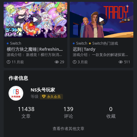
Switch
Switch
Switch热门游戏
横行方块之魔锤|Refreshing
迟到|Tardy
Sideways Puzzle Ghost Ha
游戏介绍： 新感觉！横行方块消除
游戏介绍： 一款复杂的解谜探索游
mmer中文
游戏！解救被封闭在砖块中的妖怪
戏，玩家需要跟随着主角 Ramto 的
11 月前
29
3 月前
511
们！ “横行方块之...
视觉，在一...
作者信息
NS头号玩家
等级
永久会员
11438
139
0
文章
评论
收藏
查看作者其他文章