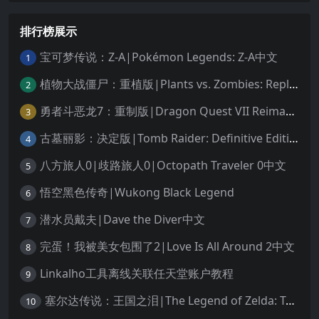
排行榜展示
宝可梦传说：Z-A|Pokémon Legends: Z-A中文
1
植物大战僵尸：重植版|Plants vs. Zombies: Replanted中文
2
勇者斗恶龙7：重制版|Dragon Quest VII Reimagined中文
3
古墓丽影：决定版|Tomb Raider: Definitive Edition中文
4
八方旅人0|歧路旅人0|Octopath Traveler 0中文
5
悟空黑色传奇|Wukong Black Legend
6
潜水员戴夫|Dave the Diver中文
7
完蛋！我被美女包围了2|Love Is All Around 2中文
8
Linkalho工具离线关联任天堂账户教程
9
塞尔达传说：王国之泪|The Legend of Zelda: Tears of the Kingdom中文
10